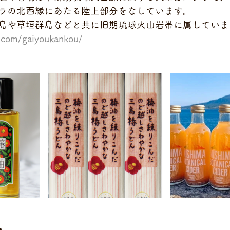
ラの北西縁にあたる陸上部分をなしています。
島や草垣群島などと共に旧期琉球火山岩帯に属していま
.com/gaiyoukankou/