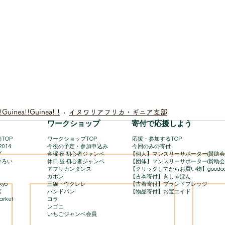
!Guinea!!Guinea!!!
イヌワリアフリカ・ギニア支部
​ワークショップ
寄付で応援しよう
TOP
ワークショップTOP
​
応援・参加するTOP
2014
今後の予定・参加申込み
今回のみの寄付
プ
金曜 夜 初心者ジャンベ
【個人】マンスリーサポーター(賛助会
ひろい
休日 昼 初心者ジャンベ
【団体】マンスリーサポーター(賛助会
アフリカンダンス
【クリックしてからお買い物】goodo
カホン
【古本寄付】きしゃぽん
kyo
三線・ウクレレ
【古着寄付】ブランドプレッジ
店
ハンドパン
【物品寄付】お宝エイド
rket​
コラ
ンゴニ
いちごジャンベ会員