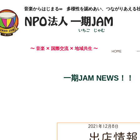
​音楽からはじまる∞ 多様性を認めあい、つながりあえる
いちご じゃむ
〜 音楽 ✕ 国際交流 ✕ 地域共生 〜
HOME
一
一期JAM NEWS！！
2021年12月8日
出店情報 G