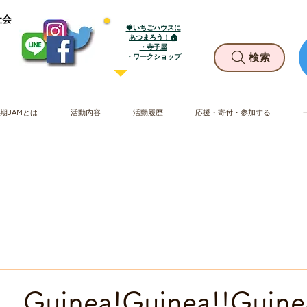
社会
🍓いちごハウスに
あつまろう！🏠
・寺子屋
​・ワークショップ
検索
期JAMとは
活動内容
活動履歴
応援・寄付・参加する
uinea!Guinea!!Guin