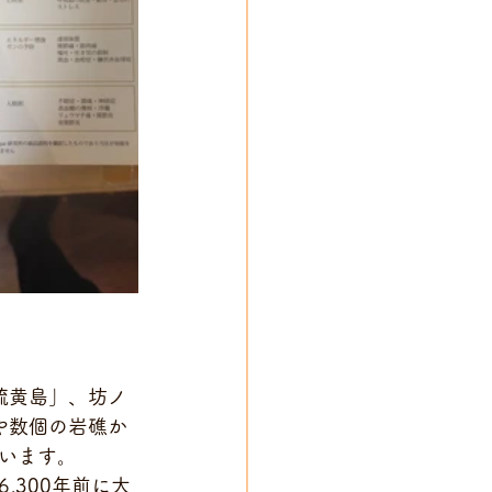
硫黄島」、坊ノ
や数個の岩礁か
います。
300年前に大