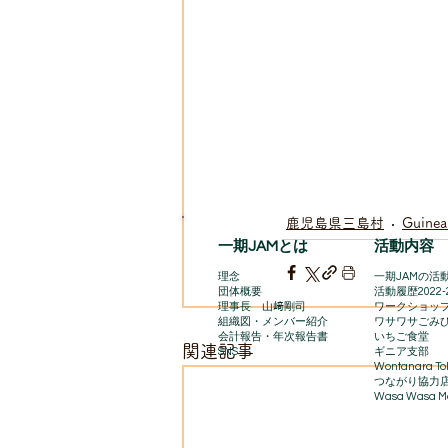
鹿児島県三島村
Guinea
一期JAMとは
活動内容
理念
一期JAMの活動
団体概要
​活動履歴2022-
理事長 山﨑剛司
ワークショッ
組織図・メンバー紹介
ワサワサごみ
会計報告​・年次報告書
いちご食堂
関連記事
SNS
ギニア支部
Wontanara To
​つながり協力
Wasa Wasa Ma