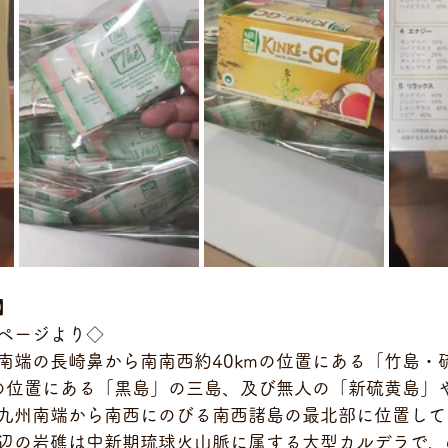
】
ページより◇
南端の長崎鼻から南南西約40kmの位置にある「竹島・
mの位置にある「黒島」の三島、及び無人の「新硫黄島」
九州南端から南西にのびる南西諸島の最北部に位置して
辺の岩礁は中新期琉球火山脈に属する大型カルデラで、6,