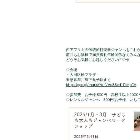
子どもも大人も
西アフリカの伝統的打楽器ジャンべをこれ
前回もお陰様で満員御礼年齢関係なくみんな
どうぞお気軽にお越しください(^▽^)/
◇会場
・大田区民プラザ
東急多摩川線下丸子駅すぐ
https://goo.gl/maps/YsHVAa85vd1FbkpEA
◇参加費 お子様 500円 高校生以上1000
◇レンタルジャンべ 500円(お子様、いち
2025/1月・3月 子ども
も大人もジャンベワーク
ショップ
2025年3月1日