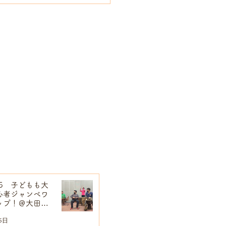
プ【一期JAM】
/25 子どもも大
心者ジャンベワ
ップ！＠大田区
5日