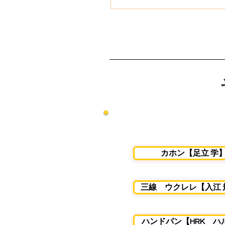
定期ワークショップ・練習
カホン【足立 学
三線 ウクレレ【入江 
ハンドパン【HRK ハ