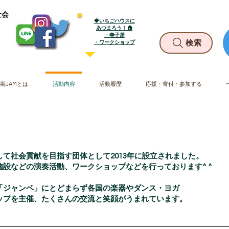
社会
🍓いちごハウスに
あつまろう！🏠
・寺子屋
​・ワークショップ
検索
期JAMとは
活動内容
活動履歴
応援・寄付・参加する
WORKSHOP・練習会
て社会貢献を目指す団体として2013年に設立されました。
設などの演奏活動、ワークショップなどを行っております^ ^
「ジャンベ」にとどまらず各国の楽器やダンス・ヨガ
ップを主催、たくさんの交流と笑顔がうまれています。