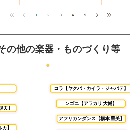
1
2
3
4
5
その他の楽器・ものづくり等
会(月1回)
不定期・今まで開催したワーク
】
コラ【ヤクバ・カイラ・ジャバテ】
ンゴニ【アラカリ 大輔】
規夫】
アフリカンダンス【橋本 里美】
ルカ】