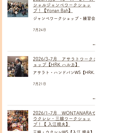
シャルジャンベワークショッ
プ！【Yonan Bah】
ジャンベワークショップ・練習会
7月24日
2026/3-7月 アサラトワークシ
ョップ【HRK ハルカ】
アサラト・ハンドパンWS【HRK ハルカ】
7月21日
2026/1-7月 WONTANARAで
ウクレレ・三線ワークショッ
プ！【 入江規夫】
三線・ウクレレWS【入江 規夫】