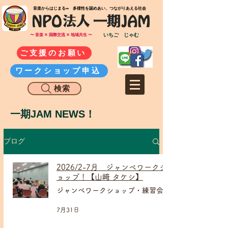
​音楽からはじまる∞ 多様性を認めあい、つながりあえる社会
いちご じゃむ
〜 音楽 ✕ 国際交流 ✕ 地域共生 〜
ご支援のお願い
ワークショップ申込
検索
一期JAM NEWS！
ブログ
2026/2-7月 ジャンベワークシ
ョップ！【山﨑 タケシ】
ジャンベワークショップ・練習会
7月31日