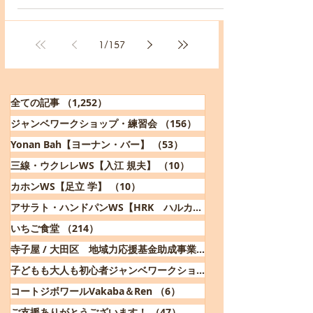
1
/
157
全ての記事
（1,252）
1,252件の記事
ジャンベワークショップ・練習会
（156）
156件の記事
Yonan Bah【ヨーナン・バー】
（53）
53件の記事
三線・ウクレレWS【入江 規夫】
（10）
10件の記事
カホンWS【足立 学】
（10）
10件の記事
アサラト・ハンドパンWS【HRK ハルカ】
（7）
いちご食堂
（214）
214件の記事
寺子屋 / 大田区 地域力応援基金助成事業
（86）
子どもも大人も初心者ジャンベワークショップ
（16）
コートジボワールVakaba＆Ren
（6）
6件の記事
ご支援ありがとうございます！
（47）
47件の記事