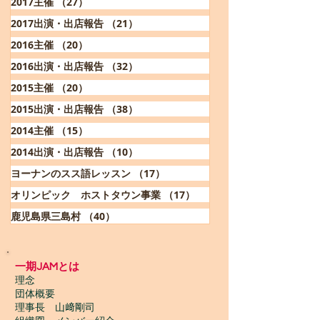
2017主催
（27）
27件の記事
2017出演・出店報告
（21）
21件の記事
2016主催
（20）
20件の記事
2016出演・出店報告
（32）
32件の記事
2015主催
（20）
20件の記事
2015出演・出店報告
（38）
38件の記事
2014主催
（15）
15件の記事
2014出演・出店報告
（10）
10件の記事
ヨーナンのスス語レッスン
（17）
17件の記事
オリンピック ホストタウン事業
（17）
17件の記事
鹿児島県三島村
（40）
40件の記事
一期JAMとは
理念
団体概要
理事長 山﨑剛司