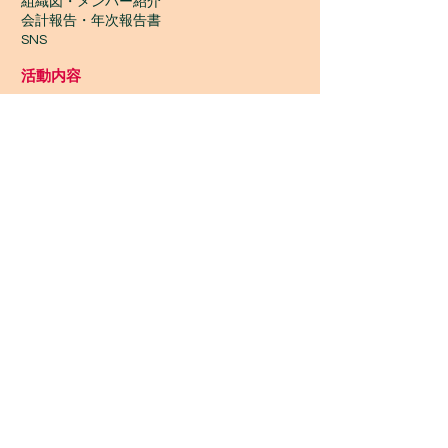
組織図・メンバー紹介
会計報告​・年次報告書
SNS
活動内容
一期JAMの活動TOP
​活動履歴2022-2014
ワークショップ
ワサワサごみひろい
いちご食堂
ギニア支部
Wontanara Tokyo
​つながり協力店
Wasa Wasa Market​
​ワークショップ
ワークショップTOP
今後の予定・参加申込み
金曜 夜 初心者ジャンベ
休日 昼 初心者ジャンベ
アフリカンダンス
カホン
三線・ウクレレ
ハンドパン