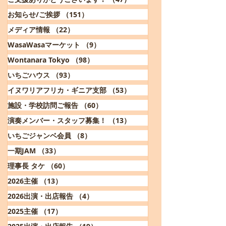
お知らせ/ご挨拶
（151）
151件の記事
メディア情報
（22）
22件の記事
WasaWasaマーケット
（9）
9件の記事
Wontanara Tokyo
（98）
98件の記事
いちごハウス
（93）
93件の記事
イヌワリアフリカ・ギニア支部
（53）
53件の記事
施設・学校訪問ご報告
（60）
60件の記事
演奏メンバー・スタッフ募集！
（13）
13件の記事
いちごジャンベ会員
（8）
8件の記事
一期JAM
（33）
33件の記事
理事長 タケ
（60）
60件の記事
2026主催
（13）
13件の記事
2026出演・出店報告
（4）
4件の記事
2025主催
（17）
17件の記事