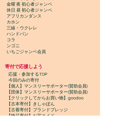
金曜 夜 初心者ジャンベ
休日 昼 初心者ジャンベ
アフリカンダンス
カホン
三線・ウクレレ
ハンドパン
コラ
ンゴニ
いちごジャンベ会員
寄付で応援しよう
​
応援・参加するTOP
今回のみの寄付
【個人】マンスリーサポーター(賛助会員)
【団体】マンスリーサポーター(賛助会員)
【クリックしてからお買い物】goodoo
【古本寄付】きしゃぽん
【古着寄付】ブランドプレッジ
【物品寄付】お宝エイド
ボランティア募集
プロボノ / ボランティアスタッフ