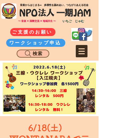
​音楽からはじまる∞ 多様性を認めあい、つながりあえる社会
いちご じゃむ
〜 音楽 ✕ 国際交流 ✕ 地域共生 〜
ご支援のお願い
ワークショップ申込
検索
6/18(土)