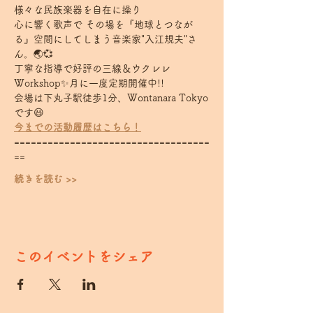
様々な民族楽器を自在に操り 
心に響く歌声で その場を『地球とつなが
る』空間にしてしまう音楽家"入江規夫"さ
ん。🌏💞
丁寧な指導で好評の三線＆ウクレレ
Workshop✨月に一度定期開催中!!
会場は下丸子駅徒歩1分、Wontanara Tokyo
です😃
今までの活動履歴はこちら！
===================================
==  
続きを読む >>
このイベントをシェア