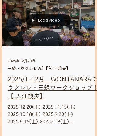
様々な民族楽器を自在に操り 心に響く歌
声で その場を『地球とつながる』空間に
してしまう音楽家"入江規夫"さん。🌏💞 丁
寧な指導で好評の三線＆ウクレレ
Load video
Workshop✨月に一度定期開催中!! 会場は
下丸子駅徒歩1分、Wontanara Tokyo(ウォ
ンタナーラトウキョウ)です😃 東急多摩川
線 下丸子駅下車 徒歩1分 146-0092 東京
都大田区下丸子3-8-15 渡部ビル201
2025年12月20日
https://maps.app.goo.gl/JAXXaSt4dgPJd
三線・ウクレレWS【入江 規夫】
3J36 今までの活動履歴はこちら！
==================================
2025/1-12月 WONTANARAで
=== WONTANARAでウクレレ・三線
ウクレレ・三線ワークショップ！
Workshop！ 【講師 入江規夫】 ..
【 入江規夫】
2025.12.20(土) 2025.11.15(土)
2025.10.18(土) 2025.9.20(土)
2025.8.16(土) 20257.19(土)