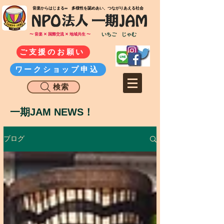
​音楽からはじまる∞ 多様性を認めあい、つながりあえる社会
いちご じゃむ
〜 音楽 ✕ 国際交流 ✕ 地域共生 〜
ご支援のお願い
ワークショップ申込
検索
一期JAM NEWS！
ブログ