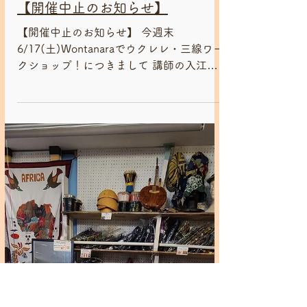
2023年6月14日
三線・ウクレレWS【入江 規夫】
【開催中止のお知らせ】
【開催中止のお知らせ】 今週末
6/17(土)Wontanaraでウクレレ・三線ワー
クショップ！につきまして 講師の入江先
生の体調不良により急遽中止させていただ
くこととなりました。 ご予約いただきま
した皆様には、多大なご迷惑をおかけし誠
に申し訳ありませんが、何卒ご理解とご了
承...