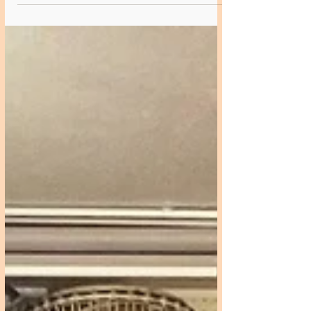
2025.6.28(土) 2025.5.17(土)中止
2025.4.19(土) 2025.3.15(土)
2025.2.15(土) 2025.1.18(土)
==================================
================== WONTANARAでウ
クレレ・三線Workshop！ 【講師 入江規
夫】
==================================
================== 様々な民族楽器を
自在に操り 心に響く歌声で その場を『地
球とつながる』空間にしてしまう音楽
家"入江規夫"さん。🌏💞 丁寧な指導で好評
の三線＆ウクレレWorkshop✨ 月に一度定
期開催中!! 会場は下丸子駅徒歩1分、
Wontanara Tokyoです😃 14:30-16:00ウク
レレワークショップ ◆参加費1500円 ◆レ
ンタル ウクレレ無料