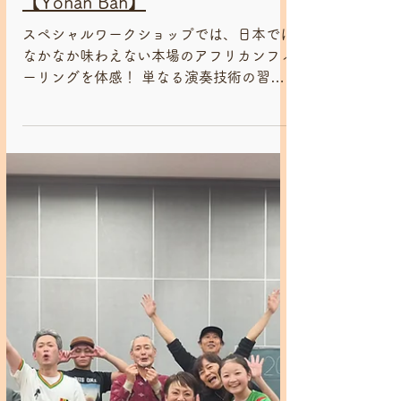
4月17日
ジャンベワークショップ・練習会
2026/4月3・10・17 スペシャ
ルジャンベワークショップ！
【Yonan Bah】
スペシャルワークショップでは、日本では
なかなか味わえない本場のアフリカンフィ
ーリングを体感！ 単なる演奏技術の習得
だけでなく、より深い文化的な理解と実践
的な内容を盛り込みます。 言葉（歌）と
リズムの文化的理解（各リズムがどのよう
な状況で演奏されるのか、その背景にある
文化や言葉との繋がり）、 ライブ演奏用
の構成（実際のライブ演奏を想定したリズ
ム構成、ブレイク、ソロパートの組み立て
方など）の レクチャーを通して、より表
現力豊かな演奏を目指します。 全ての音