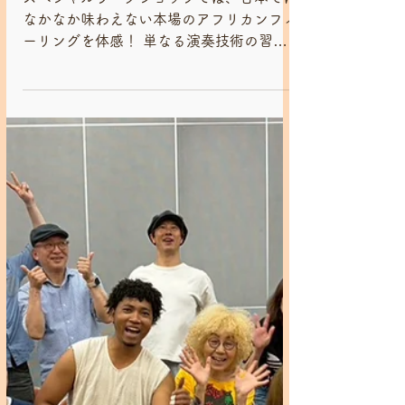
【Yonan Bah】
スペシャルワークショップでは、日本では
なかなか味わえない本場のアフリカンフィ
ーリングを体感！ 単なる演奏技術の習得
だけでなく、より深い文化的な理解と実践
的な内容を盛り込みます。 言葉（歌）と
リズムの文化的理解（各リズムがどのよう
な状況で演奏されるのか、その背景にある
文化や言葉との繋がり）、 ライブ演奏用
の構成（実際のライブ演奏を想定したリズ
ム構成、ブレイク、ソロパートの組み立て
方など）の レクチャーを通して、より表
現力豊かな演奏を目指します。 全ての音
楽の始まりと言われる、アフリカンリズム
をみんなで楽しみましょう。