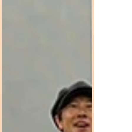
〈決済方法〉クレジットカード 銀行口座
引き落とし※只今準備中 〈お申込み お
問合せ〉info@ichigojam.org までお問合せ
ください 〈特典〉 ◆一期ＪＡＭ主催イベ
ント、Workshopの割引参加 対象ワークシ
ョップ 渋谷・都立大・大田区民プラザ、
大田区初心者Workshop など ◆一期ＪＡ
ＭのLIVE出演 年間を通じて様々なイベン
トでの演奏。幼稚園、小学校、障がい者施
設、各種イベント