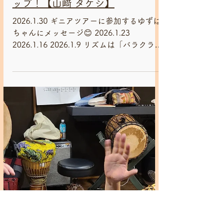
「Kassa」 ギニア共和国北東部 マリンケ
族伝統のリズムです！ カッサとは現地に
ある穀物倉の名前です。 ギニアでは田畑
1月30日
の重労働は男の仕事です。畑は村からずっ
ジャンベワークショップ・練習会
と離れたところに位置していることが多
く、男たちは一週間そこへ行ったきりで働
2026/1月 ジャンベワークショ
きます。歌を歌うために若い村の娘たちが
ップ！【山﨑 タケシ】
ついて行くこともあります。 「カッサ
2026.1.30 ギニアツアーに参加するゆずは
Kassa」は普段の農作業の時にも、刈り入
ちゃんにメッセージ😊 2026.1.23
れ時にも演奏されます。大鼓奏者は一日中
2026.1.16 2026.1.9 リズムは「バラクラン
畑仕事の伴奏をし、娘たちがリ
ジャン」です😊 今回はアフリカンリズム
の要、「ドゥンドゥン」パートもみんなで
学んでいます！ ドゥンドゥンはジャンベ
演奏には欠かせないベースドラムの総称
で、ケンケニ、サンバン、ドゥンドゥンの
3種のドラムの音色を組み合わせて、旋律
とグルーヴを創り上げていきます。 スタ
ンドに載せて、それぞれ専用の鉄ベルと一