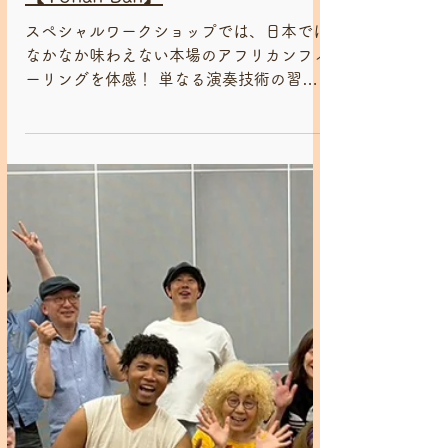
ジャンベワークショップ・練習会
2026/5月1・15・22 スペシャ
ルジャンベワークショップ！
【Yonan Bah】
スペシャルワークショップでは、日本では
なかなか味わえない本場のアフリカンフィ
ーリングを体感！ 単なる演奏技術の習得
だけでなく、より深い文化的な理解と実践
的な内容を盛り込みます。 言葉（歌）と
リズムの文化的理解（各リズムがどのよう
な状況で演奏されるのか、その背景にある
文化や言葉との繋がり）、 ライブ演奏用
の構成（実際のライブ演奏を想定したリズ
ム構成、ブレイク、ソロパートの組み立て
方など）の レクチャーを通して、より表
現力豊かな演奏を目指します。 全ての音
楽の始まりと言われる、アフリカンリズム
をみんなで楽しみましょう。