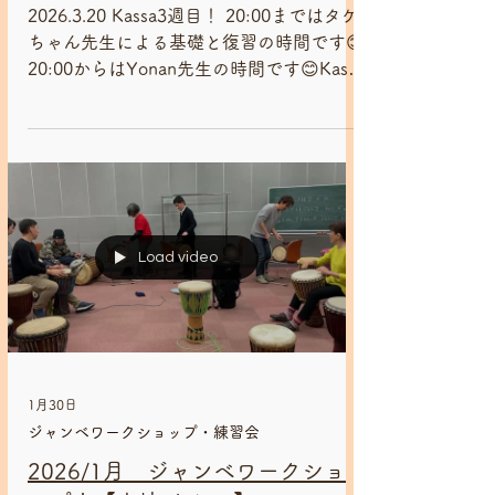
3月20日
Yonan Bah【ヨーナン・バー】
2026/3月 スペシャルジャンベ
ワークショップ！【Yonan Bah】
2026.3.20 Kassa3週目！ 20:00まではタケ
ちゃん先生による基礎と復習の時間です😊
20:00からはYonan先生の時間です😊Kassa
もそろそろ仕上げに入ってきました！
2026.3.13 一期JAMでコンガを買ったので
Yonan先生に叩いてもらいました😊 👏👏
👏✨ アフリカ柄のローブは イヌワリアフ
リカWebShop にて販売中！ 2026.3.6 12
月にギニアに帰国したYonan先生が帰
国！！ その間に練習していたリズム『バ
Load video
ラクランジャン』でYonan先生をお迎えし
ました～😊 今日から練習するリズムは