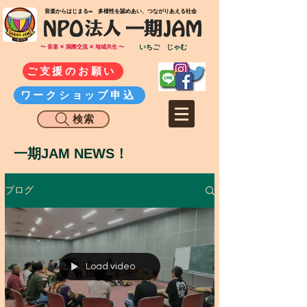
​音楽からはじまる∞ 多様性を認めあい、つながりあえる社会
いちご じゃむ
〜 音楽 ✕ 国際交流 ✕ 地域共生 〜
ご支援のお願い
ワークショップ申込
検索
一期JAM NEWS！
ブログ
Load video