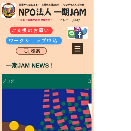
​音楽からはじまる∞ 多様性を認めあい、つながりあえる社会
いちご じゃむ
〜 音楽 ✕ 国際交流 ✕ 地域共生 〜
ご支援のお願い
ワークショップ申込
検索
一期JAM NEWS！
ブログ