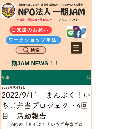
​音楽からはじまる∞ 多様性を認めあい、つながりあえる社会
いちご じゃむ
〜 音楽 ✕ 国際交流 ✕ 地域共生 〜
ご支援のお願い
ワークショップ申込
検索
一期JAM NEWS！！
記事
2022年9月13日
2022/9/11 まんぷく！い
ちご弁当プロジェクト4回
目 活動報告
全6回の『まんぷく！いちご弁当プロ