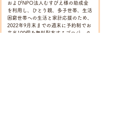
およびNPO法人むすびえ様の助成金
を利用し、ひとり親、多子世帯、生活
困窮世帯への生活と家計応援のため、
2022年9月末までの週末に予約制でお
弁当100個を無料配布するプロジェク
トです。
お弁当には下丸子地域の飲食店にご協
力いただき、地元下丸子商店街の活性
化も目指しています。
【まんぷく！いちご弁当プロジェク
ト】
https://take7705011.wixsite.com/ichi
go-syokudou/2022-summer-lunch-
box?
fbclid=IwAR1aujEtMx4OJfvjhxU4Thc
pKosQthpRZd8Mi878Hbgf2Sdez7Yd
NKFEfpU