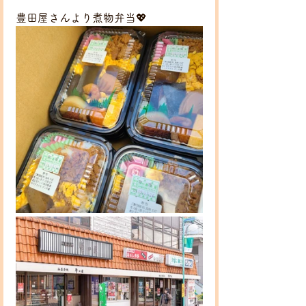
豊田屋さんより煮物弁当💖