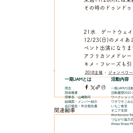
その時のドゥンドゥ
21水　ゲートウェ
12/23(日)のメ
ベント出演になりま
アフリカンメドレー
キメ・フレーズも引
2018主催
ジャンベワー
一期JAMとは
活動内容
理念
一期JAMの活動
団体概要
​活動履歴2022-
理事長 山﨑剛司
ワークショッ
組織図・メンバー紹介
ワサワサごみ
会計報告​・年次報告書
いちご食堂
関連記事
SNS
ギニア支部
Wontanara To
​つながり協力
Wasa Wasa Ma