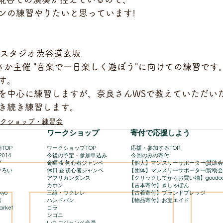
ンの練習やりたいと思っています!
イスタジオ渋谷道玄坂
イあさか主催 "音楽で一日楽しく遊ぼう"に向けての練習で
す。
を中心に練習しますが、奈良さんWSで教えていただい
き続き練習します。
クショップ・練習会
​ワークショップ
寄付で応援しよう
TOP
ワークショップTOP
​
応援・参加するTOP
2014
今後の予定・参加申込み
今回のみの寄付
プ
金曜 夜 初心者ジャンベ
【個人】マンスリーサポーター(賛助会
ひろい
休日 昼 初心者ジャンベ
【団体】マンスリーサポーター(賛助会
アフリカンダンス
【クリックしてからお買い物】goodo
カホン
【古本寄付】きしゃぽん
kyo
三線・ウクレレ
【古着寄付】ブランドプレッジ
店
ハンドパン
【物品寄付】お宝エイド
rket​
コラ
ンゴニ
いちごジャンベ会員