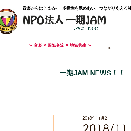
​音楽からはじまる∞ 多様性を認めあい、つながりあえる
いちご じゃむ
〜 音楽 ✕ 国際交流 ✕ 地域共生 〜
HOME
一
一期JAM NEWS！！
2018年11月2日
2018/