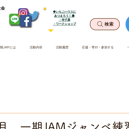
社会
🍓いちごハウスに
あつまろう！🏠
・寺子屋
​・ワークショップ
検索
期JAMとは
活動内容
活動履歴
応援・寄付・参加する
11月 一期JAMジャンベ練