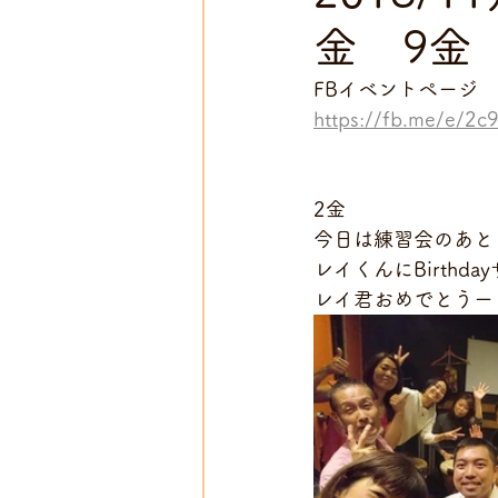
金 9金
FBイベントページ
https://fb.me/e/2
2金
今日は練習会のあと
レイくんにBirthd
レイ君おめでとうー