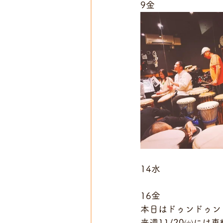
9金
14水
16金
本日はドゥンドゥン
来週11/20㈫には