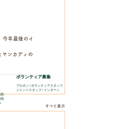
す。今年最後のイ
たヤンカディの
ボランティア募集
プロボノ / ボランティアスタッフ
​ジャンベスタッフ / インターン
員)
員)
o
すべて表示