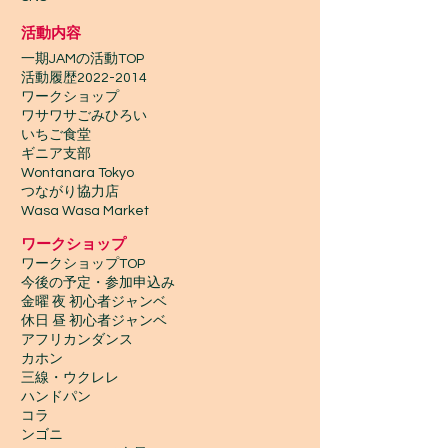
活動内容
一期JAMの活動TOP
​活動履歴2022-2014
ワークショップ
ワサワサごみひろい
いちご食堂
ギニア支部
Wontanara Tokyo
​つながり協力店
Wasa Wasa Market​
​ワークショップ
ワークショップTOP
今後の予定・参加申込み
金曜 夜 初心者ジャンベ
休日 昼 初心者ジャンベ
アフリカンダンス
カホン
三線・ウクレレ
ハンドパン
コラ
ンゴニ