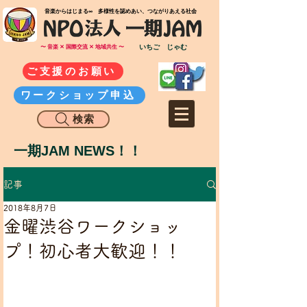
​音楽からはじまる∞ 多様性を認めあい、つながりあえる社会
いちご じゃむ
〜 音楽 ✕ 国際交流 ✕ 地域共生 〜
ご支援のお願い
ワークショップ申込
検索
一期JAM NEWS！！
記事
2018年8月7日
金曜渋谷ワークショッ
プ！初心者大歓迎！！