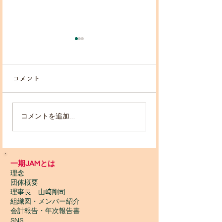
コメント
コメントを追加…
【イベント演奏決定！＆
ジャンベインタ
演奏者募集！】
プの特典1️⃣
一期JAMとは
理念
団体概要
理事長 山﨑剛司
組織図・メンバー紹介
会計報告​・年次報告書
SNS