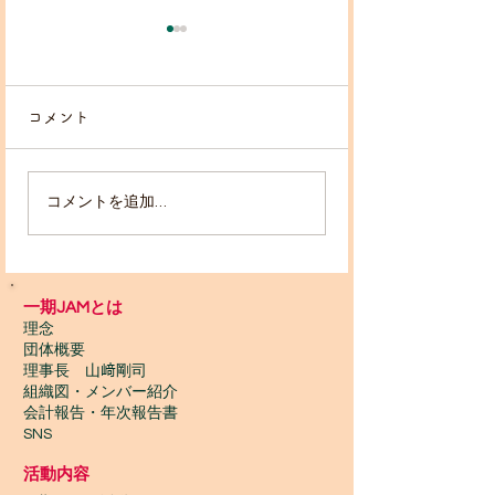
コメント
！出店者募集！
コメントを追加…
スポンサーパネ
中！
一期JAMとは
理念
団体概要
理事長 山﨑剛司
組織図・メンバー紹介
会計報告​・年次報告書
SNS
活動内容