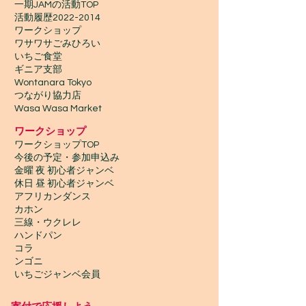
一期JAMの活動TOP
​活動履歴2022-2014
ワークショップ
ワサワサごみひろい
いちご食堂
ギニア支部
Wontanara Tokyo
​つながり協力店
Wasa Wasa Market​
​ワークショップ
ワークショップTOP
今後の予定・参加申込み
金曜 夜 初心者ジャンベ
休日 昼 初心者ジャンベ
アフリカンダンス
カホン
三線・ウクレレ
ハンドパン
コラ
ンゴニ
いちごジャンベ会員