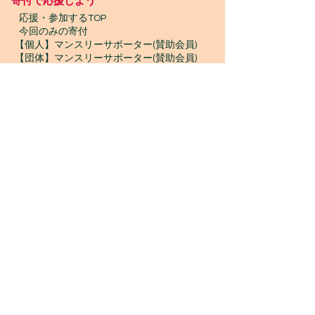
寄付で応援しよう
​
応援・参加するTOP
今回のみの寄付
【個人】マンスリーサポーター(賛助会員)
【団体】マンスリーサポーター(賛助会員)
【クリックしてからお買い物】goodoo
【古本寄付】きしゃぽん
【古着寄付】ブランドプレッジ
【物品寄付】お宝エイド
ボランティア募集
プロボノ / ボランティアスタッフ
​ジャンベスタッフ / インターン
WONTANARA TOKYO
WONTANARA TOKYO（ウォンタナーラトウキョ
ウ）は、MOCLOUD MUSIC GROUPが運営する、
NPO法人一期JAMの事務所兼店舗
です。