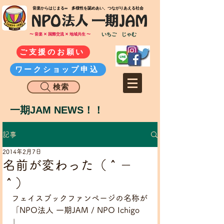
​音楽からはじまる∞ 多様性を認めあい、つながりあえる社会
いちご じゃむ
〜 音楽 ✕ 国際交流 ✕ 地域共生 〜
ご支援のお願い
ワークショップ申込
検索
一期JAM NEWS！！
記事
2014年2月7日
名前が変わった（＾－
＾）
フェイスブックファンページの名称が
「NPO法人 一期JAM / NPO Ichigo 
」