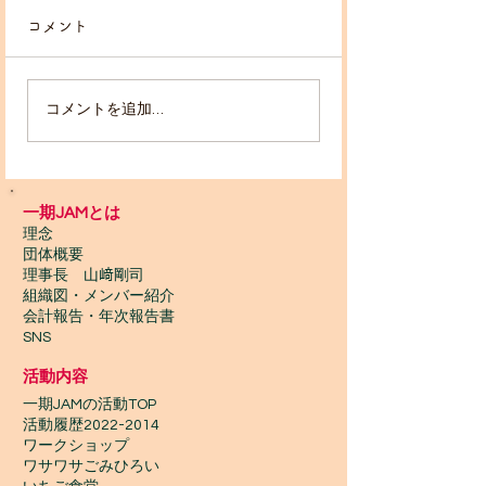
コメント
！出店者募集！
コメントを追加…
スポンサーパネ
中！
一期JAMとは
理念
団体概要
理事長 山﨑剛司
組織図・メンバー紹介
会計報告​・年次報告書
SNS
活動内容
一期JAMの活動TOP
​活動履歴2022-2014
ワークショップ
ワサワサごみひろい