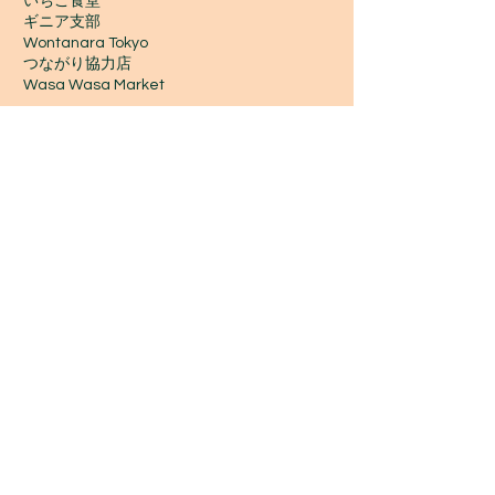
いちご食堂
ギニア支部
Wontanara Tokyo
​つながり協力店
Wasa Wasa Market​
​ワークショップ
ワークショップTOP
今後の予定・参加申込み
金曜 夜 初心者ジャンベ
休日 昼 初心者ジャンベ
アフリカンダンス
カホン
三線・ウクレレ
ハンドパン
コラ
ンゴニ
いちごジャンベ会員
寄付で応援しよう
​
応援・参加するTOP
今回のみの寄付
【個人】マンスリーサポーター(賛助会員)