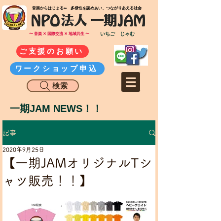
​音楽からはじまる∞ 多様性を認めあい、つながりあえる社会
いちご じゃむ
〜 音楽 ✕ 国際交流 ✕ 地域共生 〜
ご支援のお願い
ワークショップ申込
検索
一期JAM NEWS！！
記事
2020年9月25日
【一期JAMオリジナルTシ
ャツ販売！！】