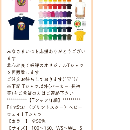
みなさまいつも応援ありがとうござい
ます
着心地良く好評のオリジナルTシャツ
を再販致します
ご注文お待ちしております(^▽^)/
※下記 Tシャツ以外(パーカー･長袖
等)をご希望の方はご連絡下さい
**********【Tシャツ詳細】*********
PrintStar （プリントスター）ヘビー
ウェイトTシャツ
【カラー】 全50色
【サイズ】 100～160、WS～WL、S