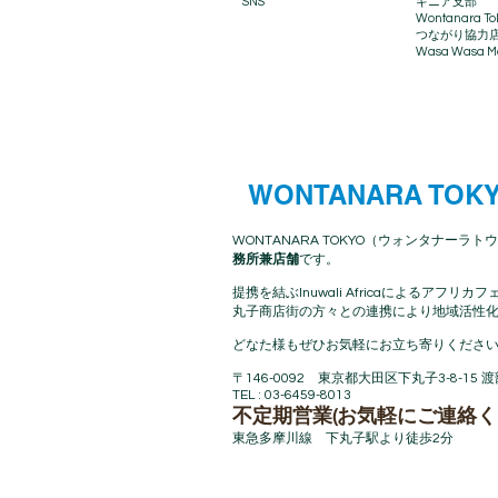
SNS
ギニア支部
Wontanara To
​つながり協力
Wasa Wasa Ma
WONTANARA TOK
WONTANARA TOKYO（ウォンタナーラトウ
務所兼店舗
です。
提携を結ぶInuwali Africaによる
丸子商店街の方々との連携により地域活性化
どなた様もぜひお気軽にお立ち寄りください
〒146-0092 東京都大田区下丸子3-8-15 
TEL : 03-6459-8013
不定期営業(お気軽にご連絡く
東急多摩川線 下丸子駅より徒歩2分