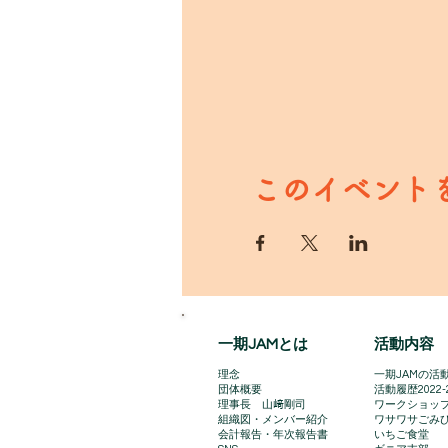
このイベント
一期JAMとは
活動内容
理念
一期JAMの活動
団体概要
​活動履歴2022-
理事長 山﨑剛司
ワークショッ
組織図・メンバー紹介
ワサワサごみ
会計報告​・年次報告書
いちご食堂