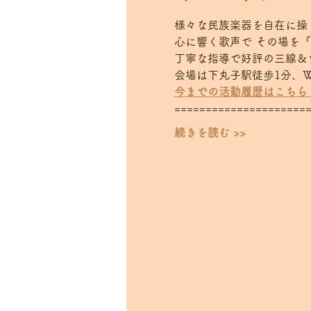
様々な民族楽器を自在に操り
心に響く歌声で その場を『
丁寧な指導で好評の三線＆ウク
会場は下丸子駅徒歩1分、Wont
今までの活動履歴はこちら
======================
続きを読む >>