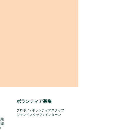
ボランティア募集
プロボノ / ボランティアスタッフ
​ジャンベスタッフ / インターン
員)
員)
o