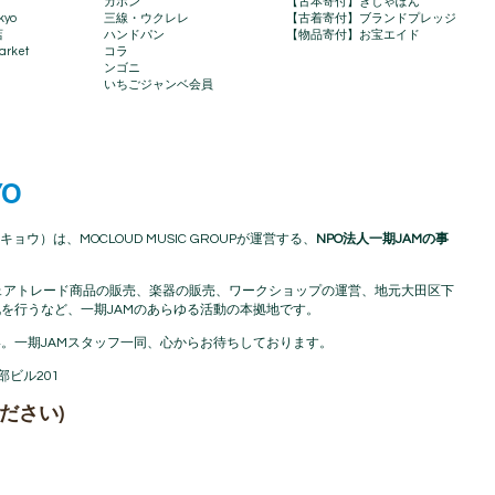
カホン
【古本寄付】きしゃぽん
kyo
三線・ウクレレ
【古着寄付】ブランドプレッジ
店
ハンドパン
【物品寄付】お宝エイド
rket​
コラ
ンゴニ
いちごジャンベ会員
YO
キョウ）は、MOCLOUD MUSIC GROUPが運営する、
NPO法人一期JAMの事
アフリカフェアトレード商品の販売、楽器の販売、ワークショップの運営、地元大田区下
を行うなど、一期JAMのあらゆる活動の本拠地です。
。一期JAMスタッフ一同、心からお待ちしております。
渡部ビル201
ださい)