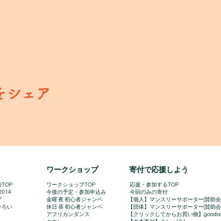
をシェア
​ワークショップ
寄付で応援しよう
TOP
ワークショップTOP
​
応援・参加するTOP
2014
今後の予定・参加申込み
今回のみの寄付
プ
金曜 夜 初心者ジャンベ
【個人】マンスリーサポーター(賛助会
ひろい
休日 昼 初心者ジャンベ
【団体】マンスリーサポーター(賛助会
アフリカンダンス
【クリックしてからお買い物】goodo