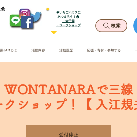
社会
🍓いちごハウスに
あつまろう！🏠
・寺子屋
​・ワークショップ
検索
期JAMとは
活動内容
活動履歴
応援・寄付・参加する
土) WONTANARAで三
ークショップ！【 入江規
受付停止