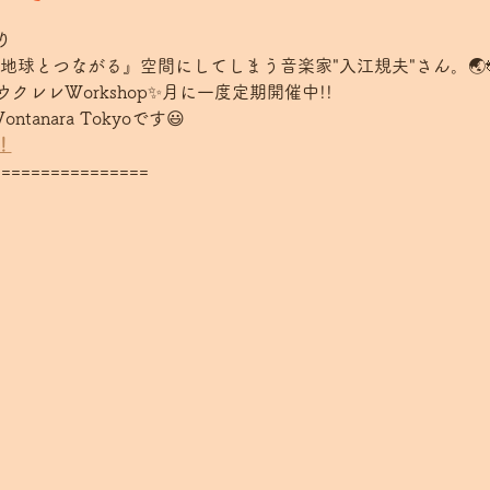
 
地球とつながる』空間にしてしまう音楽家"入江規夫"さん。🌏
レレWorkshop✨月に一度定期開催中!!
anara Tokyoです😃
！
===============  