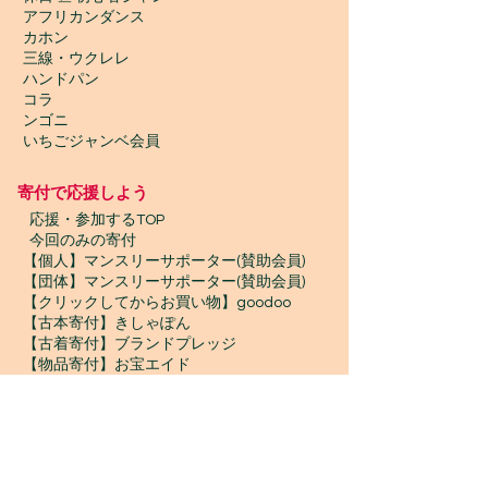
アフリカンダンス
カホン
三線・ウクレレ
ハンドパン
コラ
ンゴニ
いちごジャンベ会員
寄付で応援しよう
​
応援・参加するTOP
今回のみの寄付
【個人】マンスリーサポーター(賛助会員)
【団体】マンスリーサポーター(賛助会員)
【クリックしてからお買い物】goodoo
【古本寄付】きしゃぽん
【古着寄付】ブランドプレッジ
【物品寄付】お宝エイド
ボランティア募集
プロボノ / ボランティアスタッフ
​ジャンベスタッフ / インターン