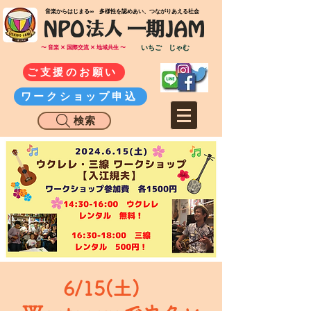
​音楽からはじまる∞ 多様性を認めあい、つながりあえる社会
いちご じゃむ
〜 音楽 ✕ 国際交流 ✕ 地域共生 〜
ご支援のお願い
ワークショップ申込
検索
6/15(土)