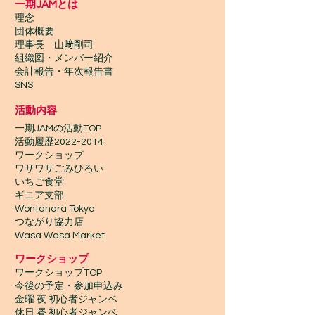
一期JAMとは
理念
団体概要
理事長 山﨑剛司
組織図・メンバー紹介
会計報告​・年次報告書
SNS
活動内容
一期JAMの活動TOP
​活動履歴2022-2014
ワークショップ
ワサワサごみひろい
いちご食堂
ギニア支部
Wontanara Tokyo
​つながり協力店
Wasa Wasa Market​
​ワークショップ
ワークショップTOP
今後の予定・参加申込み
金曜 夜 初心者ジャンベ
休日 昼 初心者ジャンベ