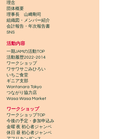
理念
団体概要
理事長 山﨑剛司
組織図・メンバー紹介
会計報告​・年次報告書
SNS
活動内容
一期JAMの活動TOP
​活動履歴2022-2014
ワークショップ
ワサワサごみひろい
いちご食堂
ギニア支部
Wontanara Tokyo
​つながり協力店
Wasa Wasa Market​
​ワークショップ
ワークショップTOP
今後の予定・参加申込み
金曜 夜 初心者ジャンベ
休日 昼 初心者ジャンベ
アフリカンダンス