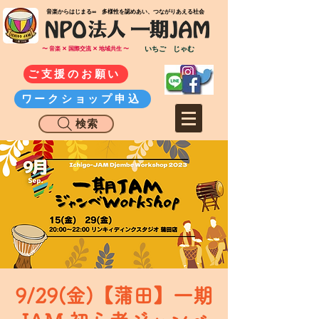
​音楽からはじまる∞ 多様性を認めあい、つながりあえる社会
いちご じゃむ
〜 音楽 ✕ 国際交流 ✕ 地域共生 〜
ご支援のお願い
ワークショップ申込
検索
9/29(金)【蒲田】一期