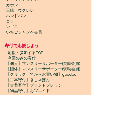
カホン
三線・ウクレレ
ハンドパン
コラ
ンゴニ
いちごジャンベ会員
寄付で応援しよう
​
応援・参加するTOP
今回のみの寄付
【個人】マンスリーサポーター(賛助会員)
【団体】マンスリーサポーター(賛助会員)
【クリックしてからお買い物】goodoo
【古本寄付】きしゃぽん
【古着寄付】ブランドプレッジ
【物品寄付】お宝エイド
ボランティア募集
プロボノ / ボランティアスタッフ
​ジャンベスタッフ / インターン