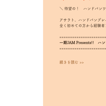
＼ 待望の！　ハンドパンワ
アサラト、ハンドパンプレイ
全く初めての方から経験者まで
======================
一期JAM Presents!!　
======================
続きを読む >>