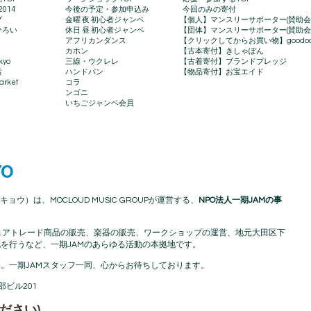
2014
今後の予定・参加申込み
今回のみの寄付
プ
金曜 夜 初心者ジャンベ
【個人】マンスリーサポーター(賛助会
ひろい
休日 昼 初心者ジャンベ
【団体】マンスリーサポーター(賛助会
アフリカンダンス
【クリックしてからお買い物】goodo
カホン
【古本寄付】きしゃぽん
kyo
三線・ウクレレ
【古着寄付】ブランドプレッジ
店
ハンドパン
【物品寄付】お宝エイド
rket​
コラ
ンゴニ
いちごジャンベ会員
YO
キョウ）は、MOCLOUD MUSIC GROUPが運営する、
NPO法人一期JAMの事
アフリカフェアトレード商品の販売、楽器の販売、ワークショップの運営、地元大田区下
を行うなど、一期JAMのあらゆる活動の本拠地です。
。一期JAMスタッフ一同、心からお待ちしております。
渡部ビル201
ださい)