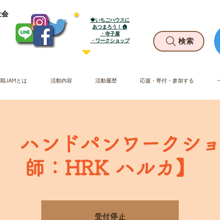
社会
🍓いちごハウスに
あつまろう！🏠
・寺子屋
​・ワークショップ
検索
期JAMとは
活動内容
活動履歴
応援・寄付・参加する
(金) ハンドパンワークシ
師：HRK ハルカ】
受付停止