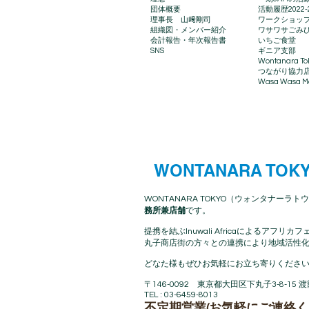
団体概要
​活動履歴2022-
理事長 山﨑剛司
ワークショッ
組織図・メンバー紹介
ワサワサごみ
会計報告​・年次報告書
いちご食堂
SNS
ギニア支部
Wontanara To
​つながり協力
Wasa Wasa Ma
WONTANARA TOK
WONTANARA TOKYO（ウォンタナーラトウ
務所兼店舗
です。
提携を結ぶInuwali Africaによる
丸子商店街の方々との連携により地域活性化
どなた様もぜひお気軽にお立ち寄りください
〒146-0092 東京都大田区下丸子3-8-15 
TEL : 03-6459-8013
不定期営業(お気軽にご連絡く