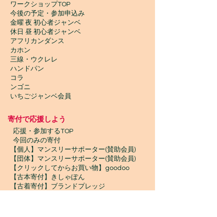
ワークショップTOP
今後の予定・参加申込み
金曜 夜 初心者ジャンベ
休日 昼 初心者ジャンベ
アフリカンダンス
カホン
三線・ウクレレ
ハンドパン
コラ
ンゴニ
いちごジャンベ会員
寄付で応援しよう
​
応援・参加するTOP
今回のみの寄付
【個人】マンスリーサポーター(賛助会員)
【団体】マンスリーサポーター(賛助会員)
【クリックしてからお買い物】goodoo
【古本寄付】きしゃぽん
【古着寄付】ブランドプレッジ
【物品寄付】お宝エイド
ボランティア募集