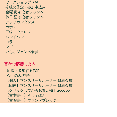
ワークショップTOP
今後の予定・参加申込み
金曜 夜 初心者ジャンベ
休日 昼 初心者ジャンベ
アフリカンダンス
カホン
三線・ウクレレ
ハンドパン
コラ
ンゴニ
いちごジャンベ会員
寄付で応援しよう
​
応援・参加するTOP
今回のみの寄付
【個人】マンスリーサポーター(賛助会員)
【団体】マンスリーサポーター(賛助会員)
【クリックしてからお買い物】goodoo
【古本寄付】きしゃぽん
【古着寄付】ブランドプレッジ
【物品寄付】お宝エイド
ボランティア募集