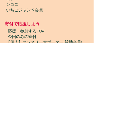
ンゴニ
いちごジャンベ会員
寄付で応援しよう
​
応援・参加するTOP
今回のみの寄付
【個人】マンスリーサポーター(賛助会員)
【団体】マンスリーサポーター(賛助会員)
【クリックしてからお買い物】goodoo
【古本寄付】きしゃぽん
【古着寄付】ブランドプレッジ
【物品寄付】お宝エイド
ボランティア募集
プロボノ / ボランティアスタッフ
​ジャンベスタッフ / インターン
WONTANARA TOKYO