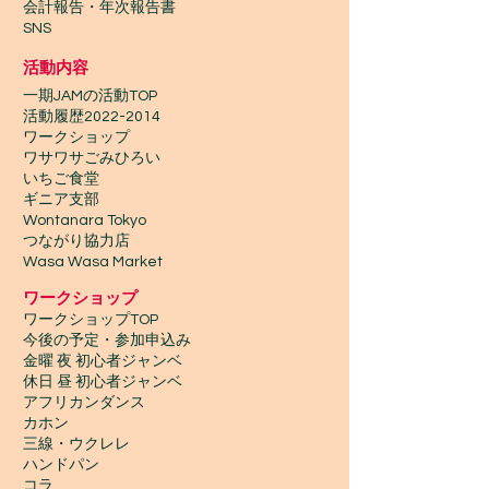
会計報告​・年次報告書
SNS
活動内容
一期JAMの活動TOP
​活動履歴2022-2014
ワークショップ
ワサワサごみひろい
いちご食堂
ギニア支部
Wontanara Tokyo
​つながり協力店
Wasa Wasa Market​
​ワークショップ
ワークショップTOP
今後の予定・参加申込み
金曜 夜 初心者ジャンベ
休日 昼 初心者ジャンベ
アフリカンダンス
カホン
三線・ウクレレ
ハンドパン
コラ