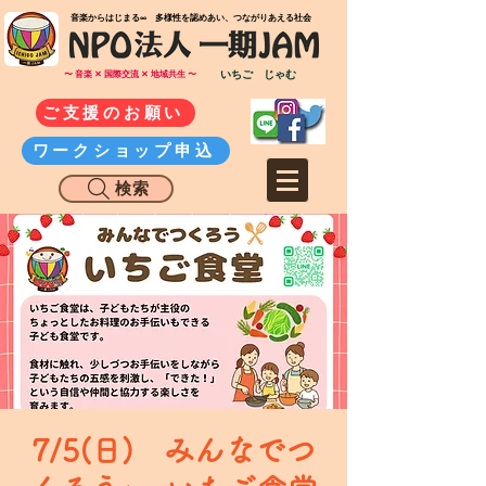
​音楽からはじまる∞ 多様性を認めあい、つながりあえる社会
いちご じゃむ
〜 音楽 ✕ 国際交流 ✕ 地域共生 〜
ご支援のお願い
ワークショップ申込
検索
7/5(日) みんなでつ