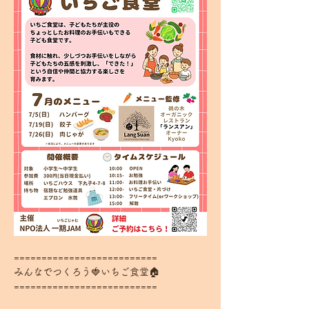
==========================
みんなでつくろう🍓いちご食堂🏠
==========================