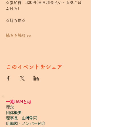
☆参加費　300円(当日現金払い・お昼ごは
ん付き)
☆持ち物☆
続きを読む >>
このイベントをシェア
一期JAMとは
理念
団体概要
理事長 山﨑剛司
組織図・メンバー紹介