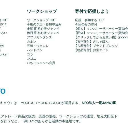
​ワークショップ
寄付で応援しよう
TOP
ワークショップTOP
​
応援・参加するTOP
2014
今後の予定・参加申込み
今回のみの寄付
プ
金曜 夜 初心者ジャンベ
【個人】マンスリーサポーター(賛助会
ひろい
休日 昼 初心者ジャンベ
【団体】マンスリーサポーター(賛助会
アフリカンダンス
【クリックしてからお買い物】goodo
カホン
【古本寄付】きしゃぽん
kyo
三線・ウクレレ
【古着寄付】ブランドプレッジ
店
ハンドパン
【物品寄付】お宝エイド
rket​
コラ
ンゴニ
いちごジャンベ会員
YO
キョウ）は、MOCLOUD MUSIC GROUPが運営する、
NPO法人一期JAMの事
アフリカフェアトレード商品の販売、楽器の販売、ワークショップの運営、地元大田区下
を行うなど、一期JAMのあらゆる活動の本拠地です。