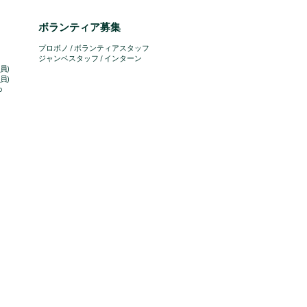
ボランティア募集
プロボノ / ボランティアスタッフ
​ジャンベスタッフ / インターン
員)
員)
o