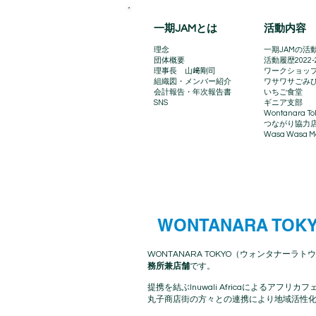
一期JAMとは
活動内容
理念
一期JAMの活動
団体概要
​活動履歴2022-
理事長 山﨑剛司
ワークショッ
組織図・メンバー紹介
ワサワサごみ
会計報告​・年次報告書
いちご食堂
SNS
ギニア支部
Wontanara To
​つながり協力
Wasa Wasa Ma
WONTANARA TOK
WONTANARA TOKYO（ウォンタナーラトウ
務所兼店舗
です。
提携を結ぶInuwali Africaによる
丸子商店街の方々との連携により地域活性化