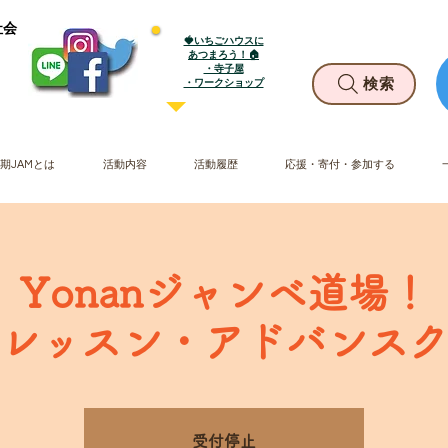
社会
🍓いちごハウスに
あつまろう！🏠
・寺子屋
​・ワークショップ
検索
期JAMとは
活動内容
活動履歴
応援・寄付・参加する
日) Yonanジャンベ道場
レッスン・アドバンス
受付停止