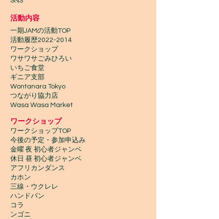
SNS
活動内容
一期JAMの活動TOP
​活動履歴2022-2014
ワークショップ
ワサワサごみひろい
いちご食堂
ギニア支部
Wontanara Tokyo
​つながり協力店
Wasa Wasa Market​
​ワークショップ
ワークショップTOP
今後の予定・参加申込み
金曜 夜 初心者ジャンベ
休日 昼 初心者ジャンベ
アフリカンダンス
カホン
三線・ウクレレ
ハンドパン
コラ
ンゴニ