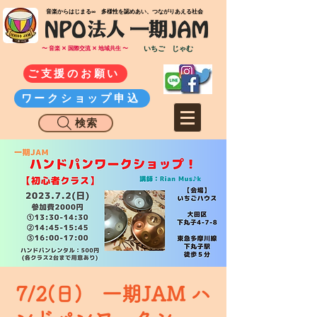
​音楽からはじまる∞ 多様性を認めあい、つながりあえる社会
いちご じゃむ
〜 音楽 ✕ 国際交流 ✕ 地域共生 〜
ご支援のお願い
ワークショップ申込
検索
7/2(日) 一期JAM ハ