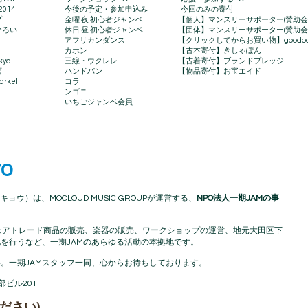
2014
今後の予定・参加申込み
今回のみの寄付
プ
金曜 夜 初心者ジャンベ
【個人】マンスリーサポーター(賛助会
ひろい
休日 昼 初心者ジャンベ
【団体】マンスリーサポーター(賛助会
アフリカンダンス
【クリックしてからお買い物】goodo
カホン
【古本寄付】きしゃぽん
kyo
三線・ウクレレ
【古着寄付】ブランドプレッジ
店
ハンドパン
【物品寄付】お宝エイド
rket​
コラ
ンゴニ
いちごジャンベ会員
YO
キョウ）は、MOCLOUD MUSIC GROUPが運営する、
NPO法人一期JAMの事
アフリカフェアトレード商品の販売、楽器の販売、ワークショップの運営、地元大田区下
を行うなど、一期JAMのあらゆる活動の本拠地です。
。一期JAMスタッフ一同、心からお待ちしております。
渡部ビル201
ださい)