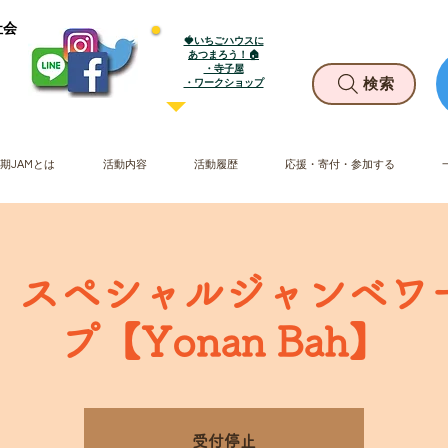
社会
🍓いちごハウスに
あつまろう！🏠
・寺子屋
​・ワークショップ
検索
期JAMとは
活動内容
活動履歴
応援・寄付・参加する
金) スペシャルジャンベ
プ【Yonan Bah】
受付停止