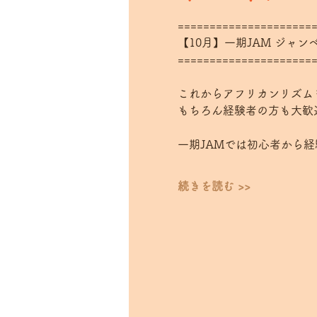
=====================
【10月】一期JAM ジャ
=====================
これからアフリカンリズム
もちろん経験者の方も大歓
一期JAMでは初心者から
続きを読む >>