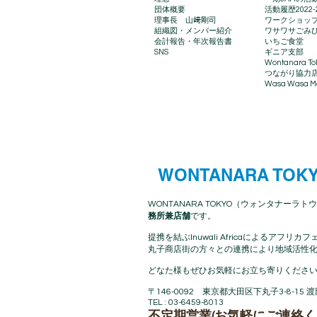
団体概要
​活動履歴2022-
理事長 山﨑剛司
ワークショッ
組織図・メンバー紹介
ワサワサごみ
会計報告​・年次報告書
いちご食堂
SNS
ギニア支部
Wontanara To
​つながり協力
Wasa Wasa Ma
WONTANARA TOK
WONTANARA TOKYO（ウォンタナーラトウ
務所兼店舗
です。
提携を結ぶInuwali Africaによる
丸子商店街の方々との連携により地域活性化
どなた様もぜひお気軽にお立ち寄りください
〒146-0092 東京都大田区下丸子3-8-15 
TEL : 03-6459-8013
不定期営業(お気軽にご連絡く