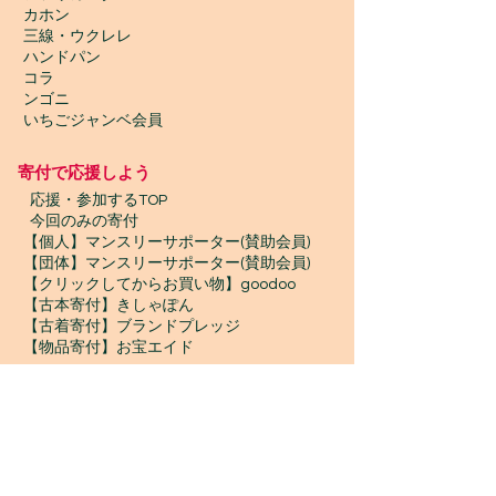
カホン
三線・ウクレレ
ハンドパン
コラ
ンゴニ
いちごジャンベ会員
寄付で応援しよう
​
応援・参加するTOP
今回のみの寄付
【個人】マンスリーサポーター(賛助会員)
【団体】マンスリーサポーター(賛助会員)
【クリックしてからお買い物】goodoo
【古本寄付】きしゃぽん
【古着寄付】ブランドプレッジ
【物品寄付】お宝エイド
ボランティア募集
プロボノ / ボランティアスタッフ
​ジャンベスタッフ / インターン