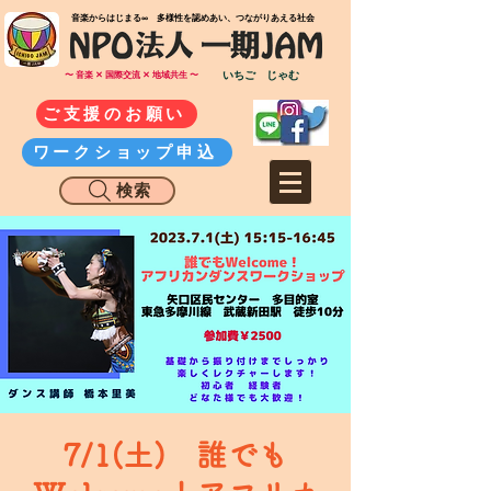
​音楽からはじまる∞ 多様性を認めあい、つながりあえる社会
いちご じゃむ
〜 音楽 ✕ 国際交流 ✕ 地域共生 〜
ご支援のお願い
ワークショップ申込
検索
7/1(土) 誰でも