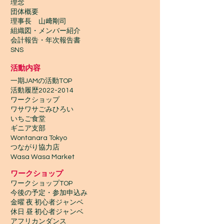
理念
団体概要
理事長 山﨑剛司
組織図・メンバー紹介
会計報告​・年次報告書
SNS
活動内容
一期JAMの活動TOP
​活動履歴2022-2014
ワークショップ
ワサワサごみひろい
いちご食堂
ギニア支部
Wontanara Tokyo
​つながり協力店
Wasa Wasa Market​
​ワークショップ
ワークショップTOP
今後の予定・参加申込み
金曜 夜 初心者ジャンベ
休日 昼 初心者ジャンベ
アフリカンダンス