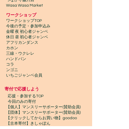
​つながり協力店
Wasa Wasa Market​
​ワークショップ
ワークショップTOP
今後の予定・参加申込み
金曜 夜 初心者ジャンベ
休日 昼 初心者ジャンベ
アフリカンダンス
カホン
三線・ウクレレ
ハンドパン
コラ
ンゴニ
いちごジャンベ会員
寄付で応援しよう
​
応援・参加するTOP
今回のみの寄付
【個人】マンスリーサポーター(賛助会員)
【団体】マンスリーサポーター(賛助会員)
【クリックしてからお買い物】goodoo
【古本寄付】きしゃぽん