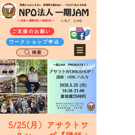
​音楽からはじまる∞ 多様性を認めあい、つながりあえる社会
いちご じゃむ
〜 音楽 ✕ 国際交流 ✕ 地域共生 〜
ご支援のお願い
ワークショップ申込
検索
5/25(月）アサラトワ