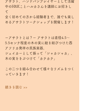
アサラト、ハンドパンプレイヤーとして活躍
中のHRKことハルカさんを講師にお招きし
て⁡⁡
全く初めての方から経験者まで、誰でも楽し
めるアサラトワークショップを開催します！
⁡⁡ ⁡⁡ ⁡
ーアサラトとは？ー⁡⁡⁡ ⁡⁡アサラトは直径4.5～
5.5センチ程度の木の実に紐を結びつけた西
アフリカ発祥の民族楽器。 
シェイカーとして振って「シャカシャカ」、
木の実ををぶつけて「カチカチ」　
この二つを組み合わせて様々なリズムをつく
っていきます！  
続きを読む >>