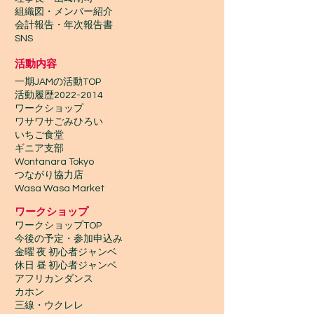
ヤーやMarcel Hutter氏とjamを行った。 世
組織図・メンバー紹介
界的に有名なkabecao Rodrigues氏や
会計報告​・年次報告書
Alexandre Lora氏、Angus Lee氏のWSも受
SNS
講し自分にしかできない音楽を生み出すこと
をモットーに活動中。
活動内容
一期JAMの活動TOP
​活動履歴2022-2014
ワークショップ
ワサワサごみひろい
いちご食堂
ギニア支部
Wontanara Tokyo
​つながり協力店
Wasa Wasa Market​
​ワークショップ
ワークショップTOP
今後の予定・参加申込み
金曜 夜 初心者ジャンベ
休日 昼 初心者ジャンベ
アフリカンダンス
カホン
三線・ウクレレ