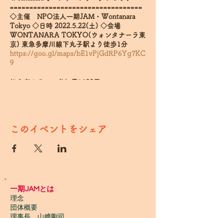
==================================
◇主催 NPO法人一期JAM・Wontanara
Tokyo ◇日時 2022.5.22(土) ◇会場
WONTANARA TOKYO(ウォンタナーラ東
京) 東急多摩川線下丸子駅より徒歩1分
https://goo.gl/maps/bE1vPjGdRP6Yg7KC
9
初心者クラス 参加費1500円
①13:00-14:00
②14:15-15:15
経験者クラス 参加費2000円
このイベントをシェア
③15:30-16:30
ハンドパンレンタル(各クラス共通)500円
講師 Rian Musik 97年生まれ 中学・高校
の吹奏楽打楽器の経験から2017年度よりハ
ンドパンに出会い、MatsumotozokuのReo
一期JAMとは
Matsumoto氏に師事。 また、2019年度オー
理念
ストリアのGriasdi Handpan gatheringに参
団体概要
加し、ステージ演奏、 現地の沢山のプレイ
理事長 山﨑剛司