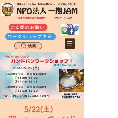
​音楽からはじまる∞ 多様性を認めあい、つながりあえる社会
いちご じゃむ
〜 音楽 ✕ 国際交流 ✕ 地域共生 〜
ご支援のお願い
ワークショップ申込
検索
5/22(土)