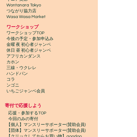
Wontanara Tokyo
​つながり協力店
Wasa Wasa Market​
​ワークショップ
ワークショップTOP
今後の予定・参加申込み
金曜 夜 初心者ジャンベ
休日 昼 初心者ジャンベ
アフリカンダンス
カホン
三線・ウクレレ
ハンドパン
コラ
ンゴニ
いちごジャンベ会員
寄付で応援しよう
​
応援・参加するTOP
今回のみの寄付
【個人】マンスリーサポーター(賛助会員)
【団体】マンスリーサポーター(賛助会員)
【クリックしてからお買い物】goodoo