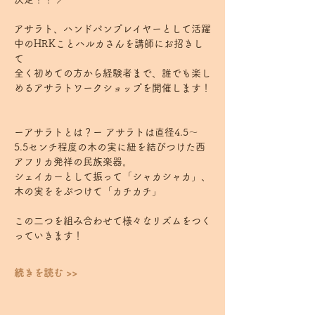
アサラト、ハンドパンプレイヤーとして活躍
中のHRKことハルカさんを講師にお招きし
て⁡⁡
全く初めての方から経験者まで、誰でも楽し
めるアサラトワークショップを開催します！
⁡⁡ ⁡⁡ ⁡
ーアサラトとは？ー⁡⁡⁡ ⁡⁡アサラトは直径4.5～
5.5センチ程度の木の実に紐を結びつけた西
アフリカ発祥の民族楽器。 
シェイカーとして振って「シャカシャカ」、
木の実ををぶつけて「カチカチ」　
この二つを組み合わせて様々なリズムをつく
っていきます！  
続きを読む >>