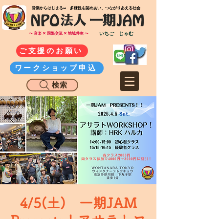
​音楽からはじまる∞ 多様性を認めあい、つながりあえる社会
いちご じゃむ
〜 音楽 ✕ 国際交流 ✕ 地域共生 〜
ご支援のお願い
ワークショップ申込
検索
4/5(土) 一期JAM