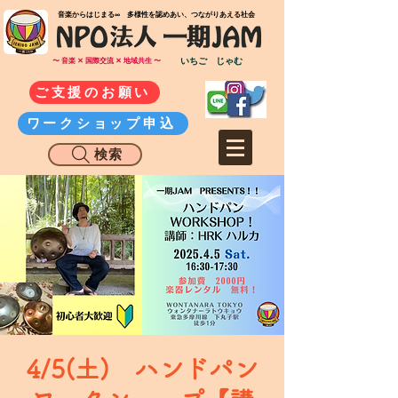
​音楽からはじまる∞ 多様性を認めあい、つながりあえる社会
いちご じゃむ
〜 音楽 ✕ 国際交流 ✕ 地域共生 〜
ご支援のお願い
ワークショップ申込
検索
4/5(土) ハンドパン