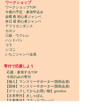
​ワークショップ
ワークショップTOP
今後の予定・参加申込み
金曜 夜 初心者ジャンベ
休日 昼 初心者ジャンベ
アフリカンダンス
カホン
三線・ウクレレ
ハンドパン
コラ
ンゴニ
いちごジャンベ会員
寄付で応援しよう
​
応援・参加するTOP
今回のみの寄付
【個人】マンスリーサポーター(賛助会員)
【団体】マンスリーサポーター(賛助会員)
【クリックしてからお買い物】goodoo
【古本寄付】きしゃぽん
【古着寄付】ブランドプレッジ
【物品寄付】お宝エイド