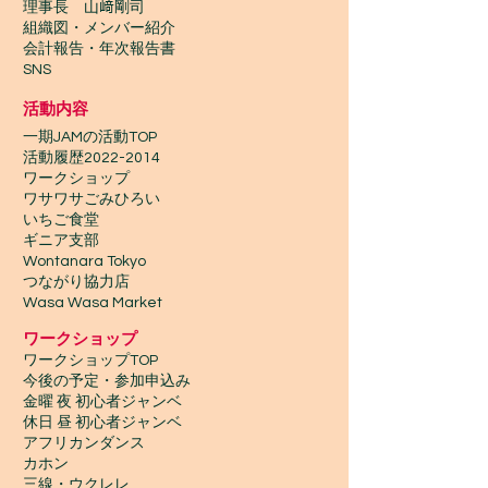
理事長 山﨑剛司
組織図・メンバー紹介
会計報告​・年次報告書
SNS
活動内容
一期JAMの活動TOP
​活動履歴2022-2014
ワークショップ
ワサワサごみひろい
いちご食堂
ギニア支部
Wontanara Tokyo
​つながり協力店
Wasa Wasa Market​
​ワークショップ
ワークショップTOP
今後の予定・参加申込み
金曜 夜 初心者ジャンベ
休日 昼 初心者ジャンベ
アフリカンダンス
カホン
三線・ウクレレ