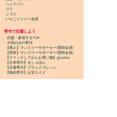
ハンドパン
コラ
ンゴニ
いちごジャンベ会員
寄付で応援しよう
​
応援・参加するTOP
今回のみの寄付
【個人】マンスリーサポーター(賛助会員)
【団体】マンスリーサポーター(賛助会員)
【クリックしてからお買い物】goodoo
【古本寄付】きしゃぽん
【古着寄付】ブランドプレッジ
【物品寄付】お宝エイド
ボランティア募集
プロボノ / ボランティアスタッフ
​ジャンベスタッフ / インターン