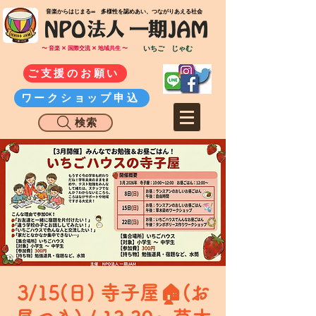
​音楽からはじまる∞ 多様性を認めあい、つながりあえる社会
いちご じゃむ
〜 音楽 ✕ 国際交流 ✕ 地域共生 〜
ご支援のお願い
ワークショップ申込
検索
3/15(日) 寺子屋🏠(お