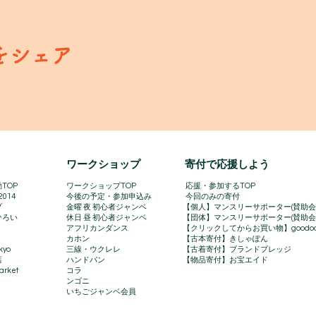
をシェア
​ワークショップ
寄付で応援しよう
TOP
ワークショップTOP
​
応援・参加するTOP
2014
今後の予定・参加申込み
今回のみの寄付
プ
金曜 夜 初心者ジャンベ
【個人】マンスリーサポーター(賛助会
ひろい
休日 昼 初心者ジャンベ
【団体】マンスリーサポーター(賛助会
アフリカンダンス
【クリックしてからお買い物】goodo
カホン
【古本寄付】きしゃぽん
kyo
三線・ウクレレ
【古着寄付】ブランドプレッジ
店
ハンドパン
【物品寄付】お宝エイド
rket​
コラ
ンゴニ
いちごジャンベ会員