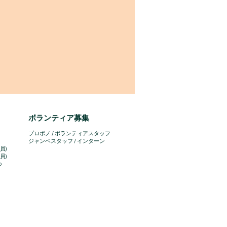
ボランティア募集
プロボノ / ボランティアスタッフ
​ジャンベスタッフ / インターン
員)
員)
o