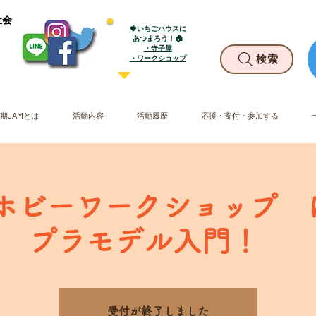
社会
🍓いちごハウスに
あつまろう！🏠
・寺子屋
​・ワークショップ
検索
期JAMとは
活動内容
活動履歴
応援・寄付・参加する
土) ホビーワークショップ
プラモデル入門！
受付が終了しました