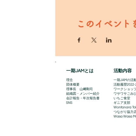
このイベント
一期JAMとは
活動内容
理念
一期JAMの活動
団体概要
​活動履歴2022-
理事長 山﨑剛司
ワークショッ
組織図・メンバー紹介
ワサワサごみ
会計報告​・年次報告書
いちご食堂
SNS
ギニア支部
Wontanara To
​つながり協力
Wasa Wasa Ma