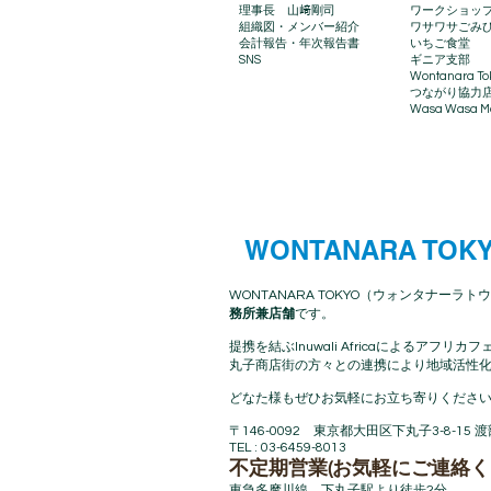
理事長 山﨑剛司
ワークショッ
組織図・メンバー紹介
ワサワサごみ
会計報告​・年次報告書
いちご食堂
SNS
ギニア支部
Wontanara To
​つながり協力
Wasa Wasa Ma
WONTANARA TOK
WONTANARA TOKYO（ウォンタナーラトウ
務所兼店舗
です。
提携を結ぶInuwali Africaによる
丸子商店街の方々との連携により地域活性化
どなた様もぜひお気軽にお立ち寄りください
〒146-0092 東京都大田区下丸子3-8-15 
TEL : 03-6459-8013
不定期営業(お気軽にご連絡く
東急多摩川線 下丸子駅より徒歩2分