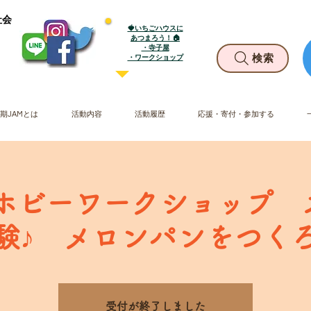
社会
🍓いちごハウスに
あつまろう！🏠
・寺子屋
​・ワークショップ
検索
期JAMとは
活動内容
活動履歴
応援・寄付・参加する
火) ホビーワークショップ
験♪ メロンパンをつく
受付が終了しました