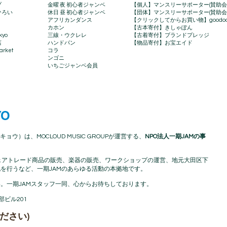
プ
金曜 夜 初心者ジャンベ
【個人】マンスリーサポーター(賛助会
ひろい
休日 昼 初心者ジャンベ
【団体】マンスリーサポーター(賛助会
アフリカンダンス
【クリックしてからお買い物】goodo
カホン
【古本寄付】きしゃぽん
kyo
三線・ウクレレ
【古着寄付】ブランドプレッジ
店
ハンドパン
【物品寄付】お宝エイド
rket​
コラ
ンゴニ
いちごジャンベ会員
YO
キョウ）は、MOCLOUD MUSIC GROUPが運営する、
NPO法人一期JAMの事
アフリカフェアトレード商品の販売、楽器の販売、ワークショップの運営、地元大田区下
を行うなど、一期JAMのあらゆる活動の本拠地です。
。一期JAMスタッフ一同、心からお待ちしております。
渡部ビル201
ださい)