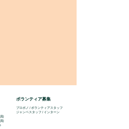
ボランティア募集
プロボノ / ボランティアスタッフ
​ジャンベスタッフ / インターン
員)
員)
o