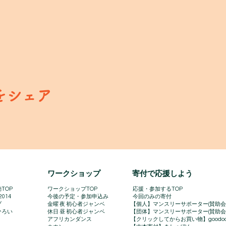
をシェア
​ワークショップ
寄付で応援しよう
TOP
ワークショップTOP
​
応援・参加するTOP
2014
今後の予定・参加申込み
今回のみの寄付
プ
金曜 夜 初心者ジャンベ
【個人】マンスリーサポーター(賛助会
ひろい
休日 昼 初心者ジャンベ
【団体】マンスリーサポーター(賛助会
アフリカンダンス
【クリックしてからお買い物】goodo