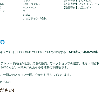
カホン
【古本寄付】きしゃぽん
kyo
三線・ウクレレ
【古着寄付】ブランドプレッジ
店
ハンドパン
【物品寄付】お宝エイド
rket​
コラ
ンゴニ
いちごジャンベ会員
YO
キョウ）は、MOCLOUD MUSIC GROUPが運営する、
NPO法人一期JAMの事
アフリカフェアトレード商品の販売、楽器の販売、ワークショップの運営、地元大田区下
を行うなど、一期JAMのあらゆる活動の本拠地です。
。一期JAMスタッフ一同、心からお待ちしております。
渡部ビル201
ださい)