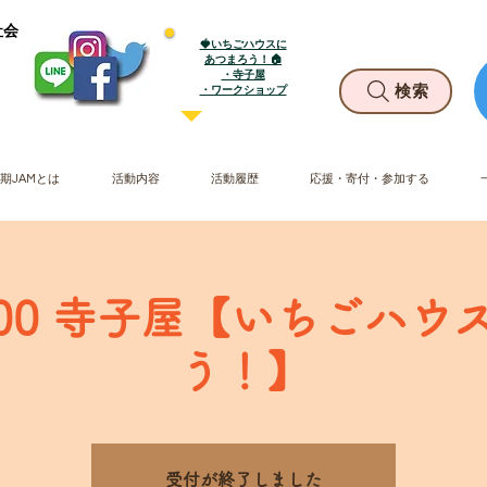
社会
🍓いちごハウスに
あつまろう！🏠
・寺子屋
​・ワークショップ
検索
期JAMとは
活動内容
活動履歴
応援・寄付・参加する
10:00 寺子屋【いちごハ
う！】
受付が終了しました