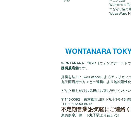
SNS
ギニア支部
Wontanara To
​つながり協力
Wasa Wasa Ma
WONTANARA TOK
WONTANARA TOKYO（ウォンタナーラトウ
務所兼店舗
です。
提携を結ぶInuwali Africaによる
丸子商店街の方々との連携により地域活性化
どなた様もぜひお気軽にお立ち寄りください
〒146-0092 東京都大田区下丸子3-8-15 
TEL : 03-6459-8013
不定期営業(お気軽にご連絡く
東急多摩川線 下丸子駅より徒歩2分