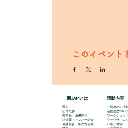
このイベント
一期JAMとは
活動内容
理念
一期JAMの活動
団体概要
​活動履歴2022-
理事長 山﨑剛司
ワークショッ
組織図・メンバー紹介
ワサワサごみ
会計報告​・年次報告書
いちご食堂