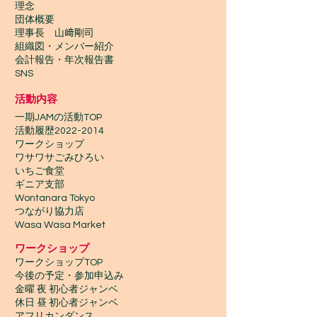
理念
団体概要
理事長 山﨑剛司
組織図・メンバー紹介
会計報告​・年次報告書
SNS
活動内容
一期JAMの活動TOP
​活動履歴2022-2014
ワークショップ
ワサワサごみひろい
いちご食堂
ギニア支部
Wontanara Tokyo
​つながり協力店
Wasa Wasa Market​
​ワークショップ
ワークショップTOP
今後の予定・参加申込み
金曜 夜 初心者ジャンベ
休日 昼 初心者ジャンベ
アフリカンダンス