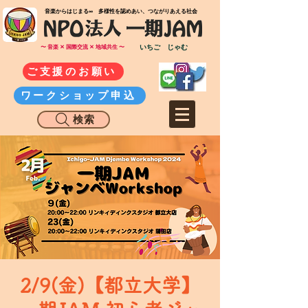
​音楽からはじまる∞ 多様性を認めあい、つながりあえる社会
いちご じゃむ
〜 音楽 ✕ 国際交流 ✕ 地域共生 〜
ご支援のお願い
ワークショップ申込
検索
2/9(金)【都立大学】