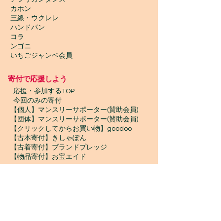
カホン
三線・ウクレレ
ハンドパン
コラ
ンゴニ
いちごジャンベ会員
寄付で応援しよう
​
応援・参加するTOP
今回のみの寄付
【個人】マンスリーサポーター(賛助会員)
【団体】マンスリーサポーター(賛助会員)
【クリックしてからお買い物】goodoo
【古本寄付】きしゃぽん
【古着寄付】ブランドプレッジ
【物品寄付】お宝エイド
ボランティア募集
プロボノ / ボランティアスタッフ
​ジャンベスタッフ / インターン