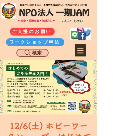
​音楽からはじまる∞ 多様性を認めあい、つながりあえる社会
いちご じゃむ
〜 音楽 ✕ 国際交流 ✕ 地域共生 〜
ご支援のお願い
ワークショップ申込
検索
12/6(土) ホビーワー