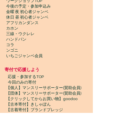
ワークショップTOP
今後の予定・参加申込み
金曜 夜 初心者ジャンベ
休日 昼 初心者ジャンベ
アフリカンダンス
カホン
三線・ウクレレ
ハンドパン
コラ
ンゴニ
いちごジャンベ会員
寄付で応援しよう
​
応援・参加するTOP
今回のみの寄付
【個人】マンスリーサポーター(賛助会員)
【団体】マンスリーサポーター(賛助会員)
【クリックしてからお買い物】goodoo
【古本寄付】きしゃぽん
【古着寄付】ブランドプレッジ
【物品寄付】お宝エイド
ボランティア募集