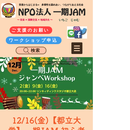
​音楽からはじまる∞ 多様性を認めあい、つながりあえる社会
いちご じゃむ
〜 音楽 ✕ 国際交流 ✕ 地域共生 〜
ご支援のお願い
ワークショップ申込
検索
12/16(金)【都立大