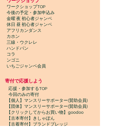
​ワークショップ
ワークショップTOP
今後の予定・参加申込み
金曜 夜 初心者ジャンベ
休日 昼 初心者ジャンベ
アフリカンダンス
カホン
三線・ウクレレ
ハンドパン
コラ
ンゴニ
いちごジャンベ会員
寄付で応援しよう
​
応援・参加するTOP
今回のみの寄付
【個人】マンスリーサポーター(賛助会員)
【団体】マンスリーサポーター(賛助会員)
【クリックしてからお買い物】goodoo
【古本寄付】きしゃぽん
【古着寄付】ブランドプレッジ
【物品寄付】お宝エイド