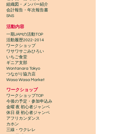
組織図・メンバー紹介
会計報告​・年次報告書
SNS
活動内容
一期JAMの活動TOP
​活動履歴2022-2014
ワークショップ
ワサワサごみひろい
いちご食堂
ギニア支部
Wontanara Tokyo
​つながり協力店
Wasa Wasa Market​
​ワークショップ
ワークショップTOP
今後の予定・参加申込み
金曜 夜 初心者ジャンベ
休日 昼 初心者ジャンベ
アフリカンダンス
カホン
三線・ウクレレ