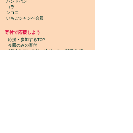
ハンドパン
コラ
ンゴニ
いちごジャンベ会員
寄付で応援しよう
​
応援・参加するTOP
今回のみの寄付
【個人】マンスリーサポーター(賛助会員)
【団体】マンスリーサポーター(賛助会員)
【クリックしてからお買い物】goodoo
【古本寄付】きしゃぽん
【古着寄付】ブランドプレッジ
【物品寄付】お宝エイド
ボランティア募集
プロボノ / ボランティアスタッフ
​ジャンベスタッフ / インターン
WONTANARA TOKYO