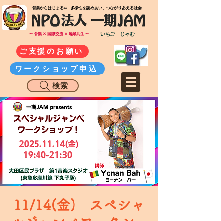
​音楽からはじまる∞ 多様性を認めあい、つながりあえる社会
いちご じゃむ
〜 音楽 ✕ 国際交流 ✕ 地域共生 〜
ご支援のお願い
ワークショップ申込
検索
11/14(金) スペシャ