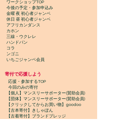
ワークショップTOP
今後の予定・参加申込み
金曜 夜 初心者ジャンベ
休日 昼 初心者ジャンベ
アフリカンダンス
カホン
三線・ウクレレ
ハンドパン
コラ
ンゴニ
いちごジャンベ会員
寄付で応援しよう
​
応援・参加するTOP
今回のみの寄付
【個人】マンスリーサポーター(賛助会員)
【団体】マンスリーサポーター(賛助会員)
【クリックしてからお買い物】goodoo
【古本寄付】きしゃぽん
【古着寄付】ブランドプレッジ
【物品寄付】お宝エイド
ボランティア募集