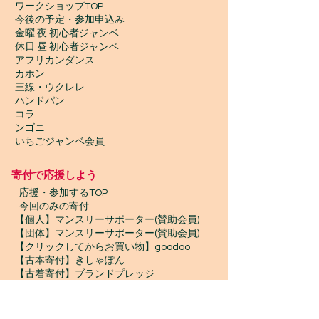
ワークショップTOP
今後の予定・参加申込み
金曜 夜 初心者ジャンベ
休日 昼 初心者ジャンベ
アフリカンダンス
カホン
三線・ウクレレ
ハンドパン
コラ
ンゴニ
いちごジャンベ会員
寄付で応援しよう
​
応援・参加するTOP
今回のみの寄付
【個人】マンスリーサポーター(賛助会員)
【団体】マンスリーサポーター(賛助会員)
【クリックしてからお買い物】goodoo
【古本寄付】きしゃぽん
【古着寄付】ブランドプレッジ
【物品寄付】お宝エイド
ボランティア募集