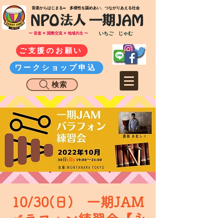
​音楽からはじまる∞ 多様性を認めあい、つながりあえる社会
いちご じゃむ
〜 音楽 ✕ 国際交流 ✕ 地域共生 〜
ご支援のお願い
ワークショップ申込
検索
10/30(日) 一期JAM