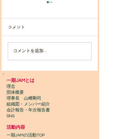
コメント
コメントを追加…
2023年10月🪘一期JAM
理事長タケ、not
＆WONTANARA
ました！
TOKYOの予定🗓️
一期JAMとは
理念
団体概要
理事長 山﨑剛司
組織図・メンバー紹介
会計報告​・年次報告書
SNS
活動内容
一期JAMの活動TOP