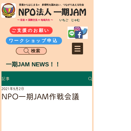
​音楽からはじまる∞ 多様性を認めあい、つながりあえる社会
いちご じゃむ
〜 音楽 ✕ 国際交流 ✕ 地域共生 〜
ご支援のお願い
ワークショップ申込
検索
一期JAM NEWS！！
記事
2021年5月2日
NPO一期JAM作戦会議