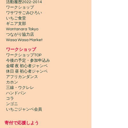
​活動履歴2022-2014
ワークショップ
ワサワサごみひろい
いちご食堂
ギニア支部
Wontanara Tokyo
​つながり協力店
Wasa Wasa Market​
​ワークショップ
ワークショップTOP
今後の予定・参加申込み
金曜 夜 初心者ジャンベ
休日 昼 初心者ジャンベ
アフリカンダンス
カホン
三線・ウクレレ
ハンドパン
コラ
ンゴニ
いちごジャンベ会員
寄付で応援しよう