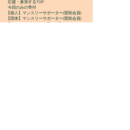
​
応援・参加するTOP
今回のみの寄付
【個人】マンスリーサポーター(賛助会員)
【団体】マンスリーサポーター(賛助会員)
【クリックしてからお買い物】goodoo
【古本寄付】きしゃぽん
【古着寄付】ブランドプレッジ
【物品寄付】お宝エイド
ボランティア募集
プロボノ / ボランティアスタッフ
​ジャンベスタッフ / インターン
WONTANARA TOKYO
WONTANARA TOKYO（ウォンタナーラトウキョ
ウ）は、MOCLOUD MUSIC GROUPが運営する、
NPO法人一期JAMの事務所兼店舗
です。
提携を結ぶInuwali Africaによるアフリカフェアト