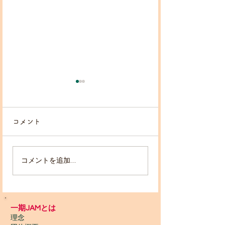
コメント
コメントを追加…
2026/5月10・17 寺子
いちごハウスに
屋🏠草木染ワークショッ
レット🚽✨設置
プ
一期JAMとは
理念