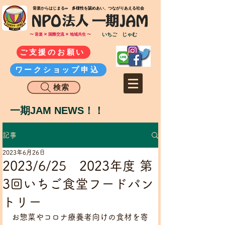
​音楽からはじまる∞ 多様性を認めあい、つながりあえる社会
いちご じゃむ
〜 音楽 ✕ 国際交流 ✕ 地域共生 〜
ご支援のお願い
ワークショップ申込
検索
一期JAM NEWS！！
記事
2023年6月26日
2023/6/25 2023年度 第
3回いちご食堂フードパン
トリー
お惣菜やコロナ療養者向けの食材を寄