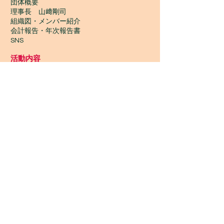
団体概要
理事長 山﨑剛司
組織図・メンバー紹介
会計報告​・年次報告書
SNS
活動内容
一期JAMの活動TOP
​活動履歴2022-2014
ワークショップ
ワサワサごみひろい
いちご食堂
ギニア支部
Wontanara Tokyo
​つながり協力店
Wasa Wasa Market​
​ワークショップ
ワークショップTOP
今後の予定・参加申込み
金曜 夜 初心者ジャンベ
休日 昼 初心者ジャンベ
アフリカンダンス
カホン