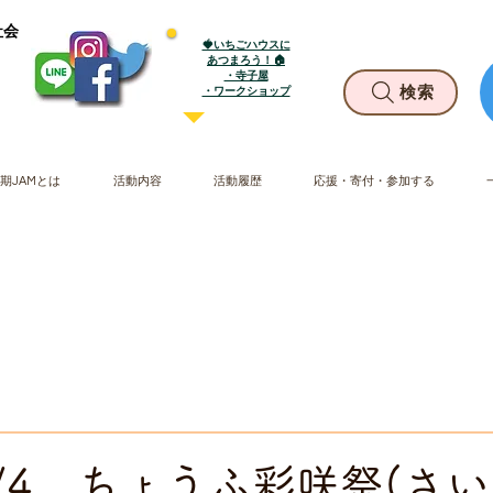
社会
🍓いちごハウスに
あつまろう！🏠
・寺子屋
​・ワークショップ
検索
期JAMとは
活動内容
活動履歴
応援・寄付・参加する
10/4 ちょうふ彩咲祭(さ