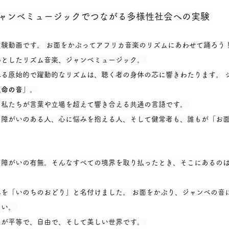
 ジャンベミュージックでつながる多様性社会への実験 
験動画です。 お面をかぶってアフリカ音楽のリズムにあわせて踊ろう！
としたリズム音楽、ジャンベミュージック。 
る原始的で躍動的なリズムは、聴く者の身体の芯に響きわたります。 
生命の音
」。 
私たちが言葉や立場を超えて響き合える共通の言語です。 
、障がいのある人、心に悩みを抱える人、そして健常者も、誰もが「お
、障がいの有無。そんなすべての境界を取り払ったとき、そこにあるの
を「いのちのおどり」と名付けました。 お面をかぶり、ジャンベの音
い。 
が平等で、自由で、そして美しい世界です。 