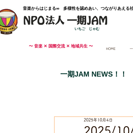
​音楽からはじまる∞ 多様性を認めあい、つながりあえる
いちご じゃむ
〜 音楽 ✕ 国際交流 ✕ 地域共生 〜
HOME
一
一期JAM NEWS！！
2025年10月4日
2025/