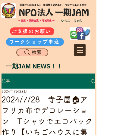
​音楽からはじまる∞ 多様性を認めあい、つながりあえる社会
いちご じゃむ
〜 音楽 ✕ 国際交流 ✕ 地域共生 〜
ご支援のお願い
ワークショップ申込
検索
一期JAM NEWS！！
記事
2024年7月28日
2024/7/28 寺子屋🏠ア
フリカ布でデコレーショ
ン Tシャツでエコバック
作り【いちごハウスに集