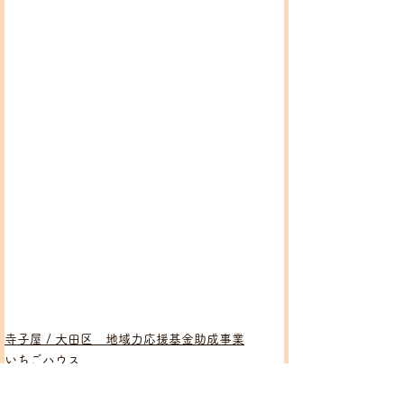
寺子屋 / 大田区 地域力応援基金助成事業
いちごハウス
いちご食堂