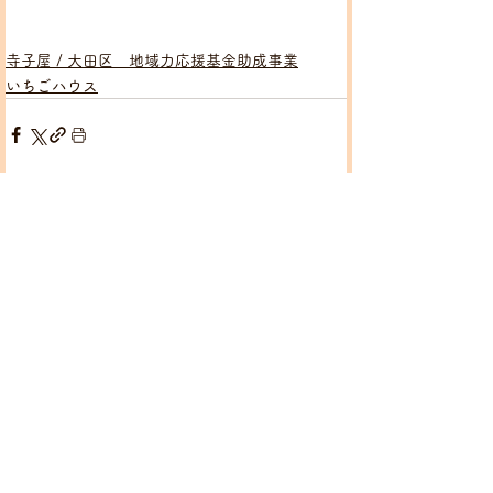
寺子屋 / 大田区 地域力応援基金助成事業
いちごハウス
すべて表示
関連記事