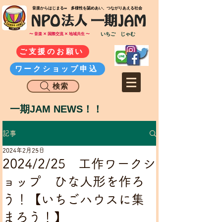
​音楽からはじまる∞ 多様性を認めあい、つながりあえる社会
いちご じゃむ
〜 音楽 ✕ 国際交流 ✕ 地域共生 〜
ご支援のお願い
ワークショップ申込
検索
一期JAM NEWS！！
記事
2024年2月25日
2024/2/25 工作ワークシ
ョップ ひな人形を作ろ
う！【いちごハウスに集
まろう！】