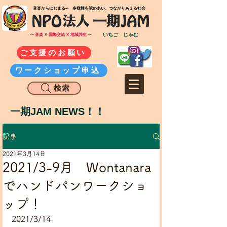
​音楽からはじまる∞ 多様性を認めあい、つながりあえる社会
いちご じゃむ
〜 音楽 ✕ 国際交流 ✕ 地域共生 〜
ご支援のお願い
ワークショップ申込
検索
一期JAM NEWS！！
記事
2021年3月14日
2021/3-9月 Wontanara
でハンドパンワークショ
ップ！
2021/3/14