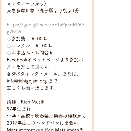
ォンタナーラ東京)
東急多摩川線下丸子駅より徒歩1分
https://goo.gl/maps/bE1vPjGdRP6Y
g7KC9
◇参加費　 ¥1000-
◇レンタル　￥1000-
◇お申込み・お問合せ　
Facebookイベントページより参加ボ
タンを押して頂くか
各SNSダイレクトメール、または、 
info@ichigojam.org まで
宜しくお願い致します。
講師　Rian Musik
97年生まれ　
中学・高校の吹奏楽打楽器の経験から
2017年度よりハンドパンに出会い、
MatsumotozokuのReo Matsumoto氏