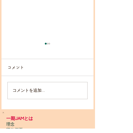
コメント
コメントを追加…
Guinea All Stars ライヴ
Guinea! Guinea!!
映像公開！
Guinea!!! フォト
一期JAMとは
理念
団体概要