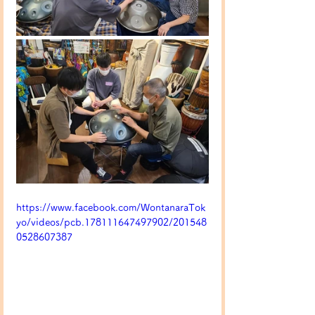
https://www.facebook.com/WontanaraTok
yo/videos/pcb.178111647497902/201548
0528607387