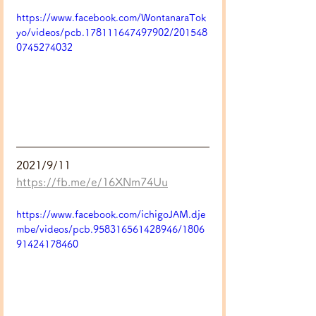
https://www.facebook.com/WontanaraTok
yo/videos/pcb.178111647497902/201548
0745274032
2021/9/11
https://fb.me/e/16XNm74Uu
https://www.facebook.com/ichigoJAM.dje
mbe/videos/pcb.958316561428946/1806
91424178460