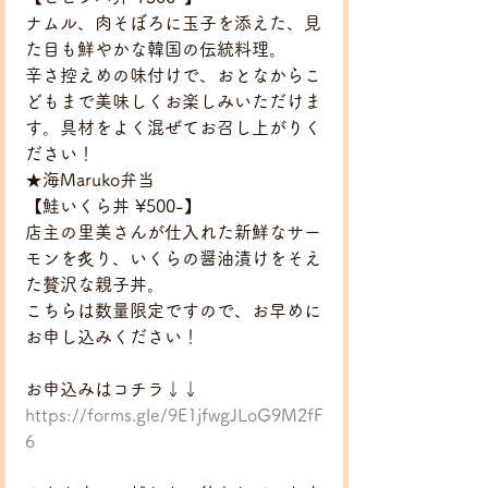
ナムル、肉そぼろに玉子を添えた、見
た目も鮮やかな韓国の伝統料理。
辛さ控えめの味付けで、おとなからこ
どもまで美味しくお楽しみいただけま
す。具材をよく混ぜてお召し上がりく
ださい！
★海Maruko弁当
【鮭いくら丼 ¥500-】
店主の里美さんが仕入れた新鮮なサー
モンを炙り、いくらの醤油漬けをそえ
た贅沢な親子丼。
こちらは数量限定ですので、お早めに
お申し込みください！
お申込みはコチラ↓↓
https://forms.gle/9E1jfwgJLoG9M2fF
6