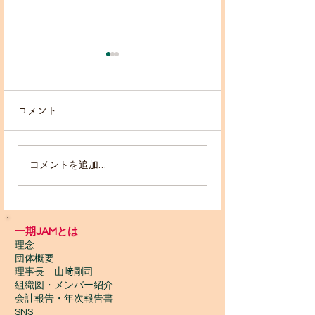
コメント
コメントを追加…
2026/5月10・17 寺子
いちごハウスに
屋🏠草木染ワークショッ
レット🚽✨設置
プ
一期JAMとは
理念
団体概要
理事長 山﨑剛司
組織図・メンバー紹介
会計報告​・年次報告書
SNS