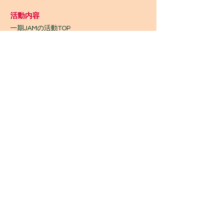
活動内容
一期JAMの活動TOP
​活動履歴2022-2014
ワークショップ
ワサワサごみひろい
いちご食堂
ギニア支部
Wontanara Tokyo
​つながり協力店
Wasa Wasa Market​
​ワークショップ
ワークショップTOP
今後の予定・参加申込み
金曜 夜 初心者ジャンベ
休日 昼 初心者ジャンベ
アフリカンダンス
カホン
三線・ウクレレ
ハンドパン
コラ
ンゴニ