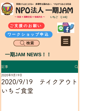
​音楽からはじまる∞ 多様性を認めあい、つながりあえる社会
いちご じゃむ
〜 音楽 ✕ 国際交流 ✕ 地域共生 〜
ご支援のお願い
ワークショップ申込
検索
一期JAM NEWS！！
記事
2020年9月19日
2020/9/19 テイクアウト
いちご食堂