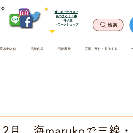
社会
🍓いちごハウスに
あつまろう！🏠
・寺子屋
​・ワークショップ
検索
期JAMとは
活動内容
活動履歴
応援・寄付・参加する
1-12月 海marukoで三