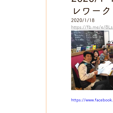
レワーク
2020/1/18
https://fb.me/e/8L
https://www.faceboo