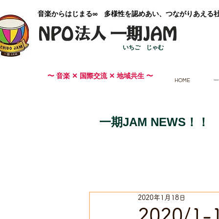
​音楽からはじまる∞ 多様性を認めあい、つながりあえる
いちご じゃむ
〜 音楽 ✕ 国際交流 ✕ 地域共生 〜
HOME
一
一期JAM NEWS！！
2020年1月18日
2020/