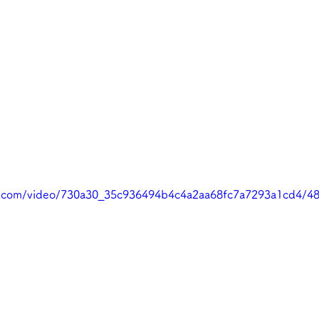
tic.com/video/730a30_35c936494b4c4a2aa68fc7a7293a1cd4/4