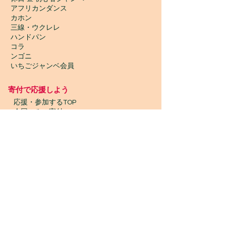
アフリカンダンス
カホン
三線・ウクレレ
ハンドパン
コラ
ンゴニ
いちごジャンベ会員
寄付で応援しよう
​
応援・参加するTOP
今回のみの寄付
【個人】マンスリーサポーター(賛助会員)
【団体】マンスリーサポーター(賛助会員)
【クリックしてからお買い物】goodoo
【古本寄付】きしゃぽん
【古着寄付】ブランドプレッジ
【物品寄付】お宝エイド
ボランティア募集
プロボノ / ボランティアスタッフ
​ジャンベスタッフ / インターン