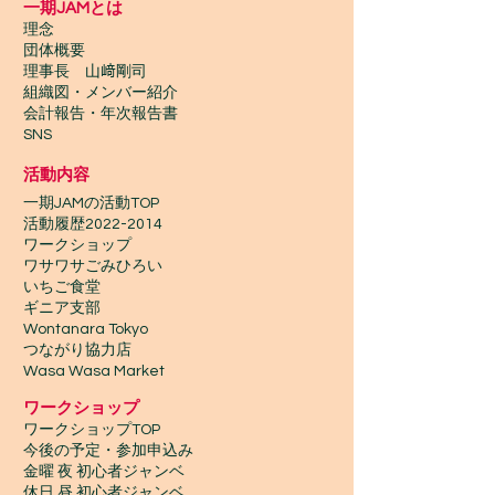
一期JAMとは
校
理念
団体概要
理事長 山﨑剛司
組織図・メンバー紹介
会計報告​・年次報告書
SNS
活動内容
一期JAMの活動TOP
​活動履歴2022-2014
ワークショップ
ワサワサごみひろい
いちご食堂
ギニア支部
Wontanara Tokyo
​つながり協力店
Wasa Wasa Market​
​ワークショップ
ワークショップTOP
今後の予定・参加申込み
金曜 夜 初心者ジャンベ
休日 昼 初心者ジャンベ