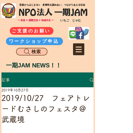
​音楽からはじまる∞ 多様性を認めあい、つながりあえる社会
いちご じゃむ
〜 音楽 ✕ 国際交流 ✕ 地域共生 〜
ご支援のお願い
ワークショップ申込
検索
一期JAM NEWS！！
記事
2019年10月27日
2019/10/27 フェアトレ
ードむさしのフェスタ＠
武蔵境