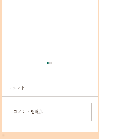
コメント
コメントを追加…
2019/12/22 みんな集
2019/11/29 
合！ 音楽で一日楽しく
課後ひろば こど
遊ぼう！＠朝霞市民会館
にて演奏♬＠東