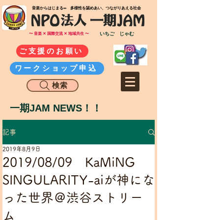
​音楽からはじまる∞ 多様性を認めあい、つながりあえる社会
いちご じゃむ
〜 音楽 ✕ 国際交流 ✕ 地域共生 〜
ご支援のお願い
ワークショップ申込
検索
一期JAM NEWS！！
記事
2019年8月9日
2019/08/09 KaMiNG
SINGULARITY-aiが神にな
った世界＠渋谷ストリー
ム