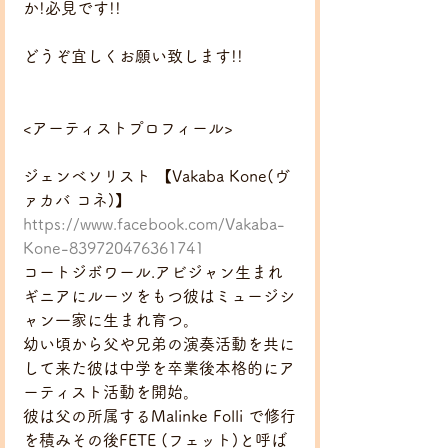
か!必見です!!
どうぞ宜しくお願い致します!!
<アーティストプロフィール>
ジェンベソリスト 【Vakaba Kone(ヴ
ァカバ コネ)】
https://www.facebook.com/Vakaba-
Kone-839720476361741
コートジボワール.アビジャン生まれ
ギニアにルーツをもつ彼はミュージシ
ャン一家に生まれ育つ。
幼い頃から父や兄弟の演奏活動を共に
して来た彼は中学を卒業後本格的にア
ーティスト活動を開始。
彼は父の所属するMalinke Folli で修行
を積みその後FETE (フェット)と呼ば