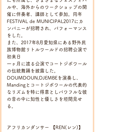
にも所属し、さまざまなフェスティバ
ルや、海外からのワークショップの開
催に伴奏者、講師として参加。同年
FESTIVAL de MUNICIPAL2017にカ
ンパニーが招聘され、パフォーマンス
をした。
また、2017年8月愛知県にある野外民
族博物館リトルワールドの招聘公演で
初来日
一ヶ月に渡る公演でコートジボワール
の伝統舞踊を披露した。
DOUMDOUN,DJEMBEを演奏し、
Mandingとコートジボワールの代表的
なリズムを特に得意としパワフルな彼
の音の中に知性と優しさを垣間見せ
る。
アフリカンダンサー 【REN(レン)】