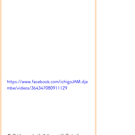
https://www.facebook.com/ichigoJAM.dje
mbe/videos/364347080911129