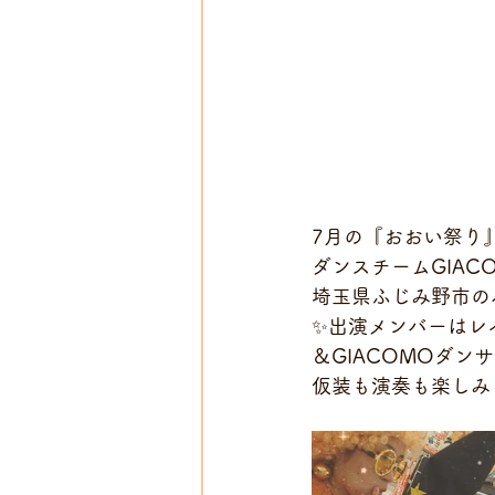
7月の『おおい祭り
ダンスチームGIAC
埼玉県ふじみ野市のハ
✨出演メンバーはレ
＆GIACOMOダン
仮装も演奏も楽しみまし