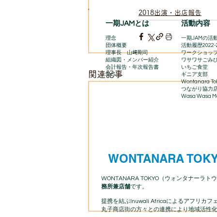
2018出演・出店報告
一期JAMとは
活動内容
理念
一期JAMの活動
団体概要
​活動履歴2022-
理事長 山﨑剛司
ワークショッ
組織図・メンバー紹介
ワサワサごみ
会計報告​・年次報告書
いちご食堂
関連記事
SNS
ギニア支部
Wontanara To
​つながり協力
Wasa Wasa Ma
WONTANARA TOK
WONTANARA TOKYO（ウォンタナーラトウ
務所兼店舗
です。
提携を結ぶInuwali Africaによる
丸子商店街の方々との連携により地域活性化