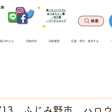
社会
🍓いちごハウスに
あつまろう！🏠
・寺子屋
​・ワークショップ
検索
期JAMとは
活動内容
活動履歴
応援・寄付・参加する
10/13 ふじみ野市 ハロ