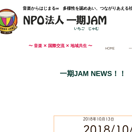
​音楽からはじまる∞ 多様性を認めあい、つながりあえる
いちご じゃむ
〜 音楽 ✕ 国際交流 ✕ 地域共生 〜
HOME
一
一期JAM NEWS！！
2018年10月13日
2018/