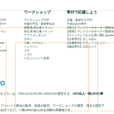
​ワークショップ
寄付で応援しよう
TOP
ワークショップTOP
​
応援・参加するTOP
2014
今後の予定・参加申込み
今回のみの寄付
プ
金曜 夜 初心者ジャンベ
【個人】マンスリーサポーター(賛助会
ひろい
休日 昼 初心者ジャンベ
【団体】マンスリーサポーター(賛助会
アフリカンダンス
【クリックしてからお買い物】goodo
カホン
【古本寄付】きしゃぽん
kyo
三線・ウクレレ
【古着寄付】ブランドプレッジ
店
ハンドパン
【物品寄付】お宝エイド
rket​
コラ
ンゴニ
いちごジャンベ会員
YO
キョウ）は、MOCLOUD MUSIC GROUPが運営する、
NPO法人一期JAMの事
アフリカフェアトレード商品の販売、楽器の販売、ワークショップの運営、地元大田区下
を行うなど、一期JAMのあらゆる活動の本拠地です。