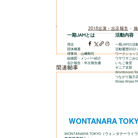
2018出演・出店報告
施
一期JAMとは
活動内容
理念
一期JAMの活動
団体概要
​活動履歴2022-
理事長 山﨑剛司
ワークショッ
組織図・メンバー紹介
ワサワサごみ
会計報告​・年次報告書
いちご食堂
関連記事
SNS
ギニア支部
Wontanara To
​つながり協力
Wasa Wasa Ma
WONTANARA TOK
WONTANARA TOKYO（ウォンタナーラトウ