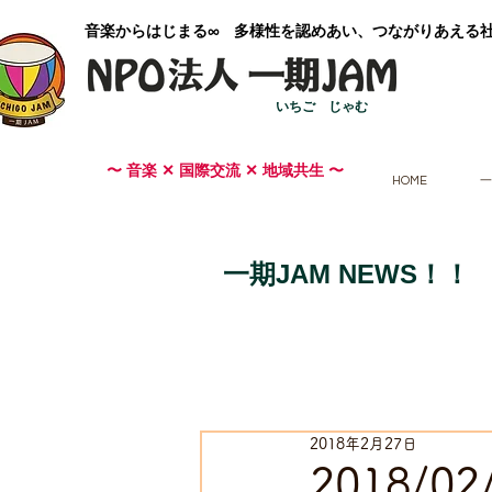
​音楽からはじまる∞ 多様性を認めあい、つながりあえる
いちご じゃむ
〜 音楽 ✕ 国際交流 ✕ 地域共生 〜
HOME
一
一期JAM NEWS！！
2018年2月27日
2018/