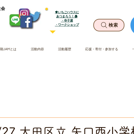
社会
🍓いちごハウスに
あつまろう！🏠
・寺子屋
​・ワークショップ
検索
期JAMとは
活動内容
活動履歴
応援・寄付・参加する
02/27 大田区立 矢口西小