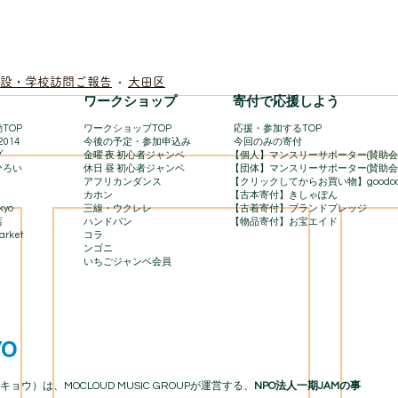
設・学校訪問ご報告
大田区
​ワークショップ
寄付で応援しよう
TOP
ワークショップTOP
​
応援・参加するTOP
2014
今後の予定・参加申込み
今回のみの寄付
プ
金曜 夜 初心者ジャンベ
【個人】マンスリーサポーター(賛助会
ひろい
休日 昼 初心者ジャンベ
【団体】マンスリーサポーター(賛助会
アフリカンダンス
【クリックしてからお買い物】goodo
カホン
【古本寄付】きしゃぽん
kyo
三線・ウクレレ
【古着寄付】ブランドプレッジ
店
ハンドパン
【物品寄付】お宝エイド
rket​
コラ
ンゴニ
いちごジャンベ会員
YO
キョウ）は、MOCLOUD MUSIC GROUPが運営する、
NPO法人一期JAMの事