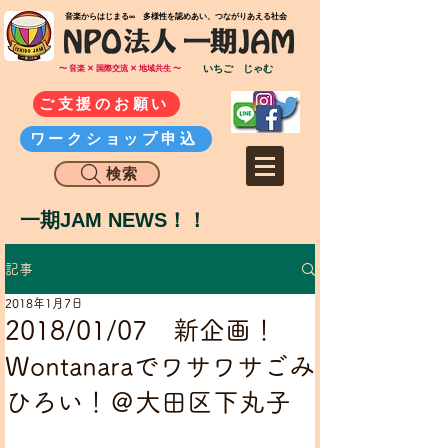
​音楽からはじまる∞ 多様性を認めあい、つながりあえる社会
いちご じゃむ
〜 音楽 ✕ 国際交流 ✕ 地域共生 〜
ご支援のお願い
ワークショップ申込
検索
一期JAM NEWS！！
記事
2018年1月7日
2018/01/07 新企画！
Wontanaraでワサワサごみ
ひろい！＠大田区下丸子